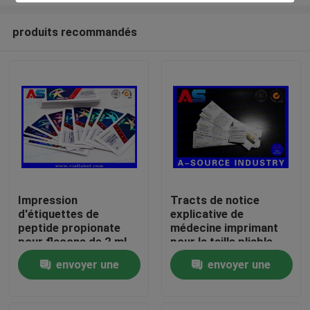
produits recommandés
Impression
Tracts de notice
d'étiquettes de
explicative de
Maison
peptide propionate
médecine imprimant
pour flacons de 2 ml
pour la taille pliable
45mm de l'injection
Produits
envoyer une
envoyer une
10ml
demande
demande
Au sujet de nous