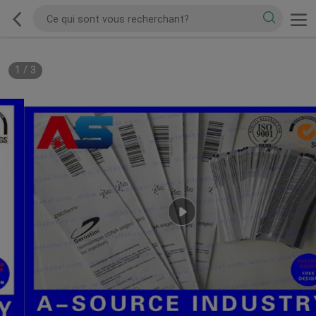
1
/
3