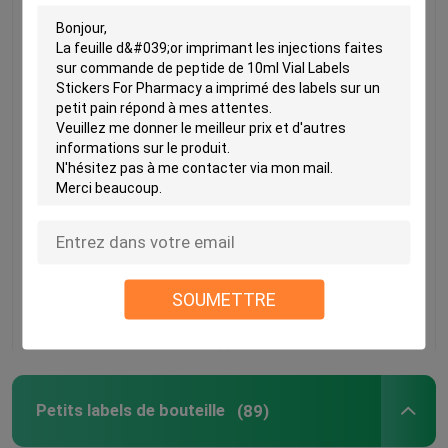
Hologramme imprimant
Stockage en carton
10ml Vial Boxes For
imprimé 10 ml Fiole
Methenolone Enanthate
Boîtes avec couvercles
Vial Packaging
Gels de musculation
Foil d' or Emballage
meilleur prix
meilleur prix
Foil d' or / effet
hologramme
SOUMETTRE
Contact
Contact
Maison
Produits
Petits labels de bouteille
(89)
Au sujet de nous