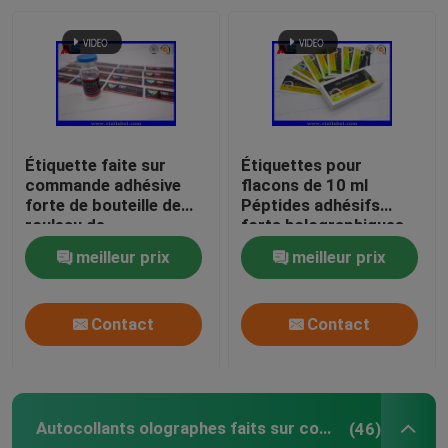
Visite d'usine
Contrôle de qualité
Étiquette faite sur
Étiquettes pour
Contactez-nous
commande adhésive
flacons de 10 ml
forte de bouteille de
Péptides adhésifs
rouleau de
forts holographiques
l'hologramme 2ml pour
Étiquettes pour
Demandez une citation
meilleur prix
meilleur prix
des peptides
flacons
pharmaceutiques
25x60 mm
labels de la fiole 10mL
Contact
Contact
boîtes de la fiole 10ml
Autocollants olographes faits sur commande
(46)
Petits labels de bouteille