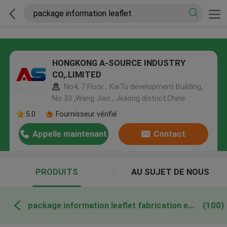
HONGKONG A-SOURCE INDUSTRY
CO,.LIMITED
No4, 7 Floor , KaiTu development Building,
No 33 ,Wang Jiao , Jiulong district,Chine
5.0
Fournisseur vérifié
Appelle maintenant
Contact
PRODUITS
AU SUJET DE NOUS
package information leaflet fabrication en ligne
(100)