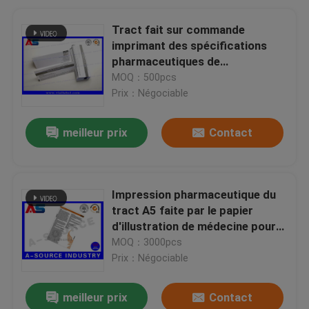
Tract fait sur commande
imprimant des spécifications
pharmaceutiques de
médicament de paquet pour de
MOQ：500pcs
tri-Tren 200 huiles de stéroïdes
Prix：Négociable
meilleur prix
Contact
Impression pharmaceutique du
tract A5 faite par le papier
d'illustration de médecine pour
le peptide de bodybuilding
MOQ：3000pcs
Prix：Négociable
meilleur prix
Contact