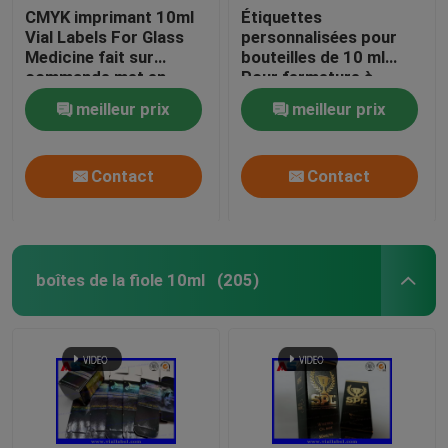
CMYK imprimant 10ml
Étiquettes
Vial Labels For Glass
personnalisées pour
Medicine fait sur
bouteilles de 10 ml
commande met en
Pour fermeture à
bouteille
glissière en argent Foil
meilleur prix
meilleur prix
d'aluminium Pounch
Étiquettes
d'impression de
Contact
Contact
flacons en verre
boîtes de la fiole 10ml
(205)