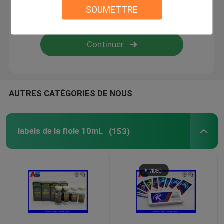
SOUMETTRE
Labels faits sur commande de cosmétique
Ampoules en verre pharmaceutiques
label de bouteille de pilule
AUTRES CATÉGORIES DE NOUS
Sertisseur manuel de fiole
labels de la fiole 10mL
(153)
Impression faite sur commande de tract
Sac en papier commercial