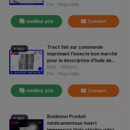
testostérone
Prix：Négociable
Visite d'usine
meilleur prix
Contact
Contrôle de qualité
Tract fait sur commande
Contactez-nous
imprimant l'insecte bon marché
pour la description d'huile de
l'injection 10ml de Genpharma
MOQ：3000pcs
Demandez une citation
Prix：Négociable
labels de la fiole 10mL
meilleur prix
Contact
boîtes de la fiole 10ml
Boldenon Produit
médicamenteux Insert
Petits labels de bouteille
Impression Vials stériles vides