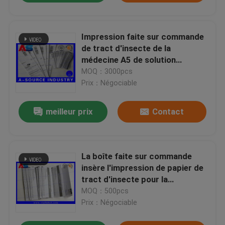
Impression faite sur commande
de tract d'insecte de la
médecine A5 de solution
stéroïde d'huile pour la
MOQ：3000pcs
testostérone d'injection
Prix：Négociable
meilleur prix
Contact
La boîte faite sur commande
insère l'impression de papier de
tract d'insecte pour la
description de Muscle Growth
MOQ：500pcs
Enanthate 200mg
Prix：Négociable