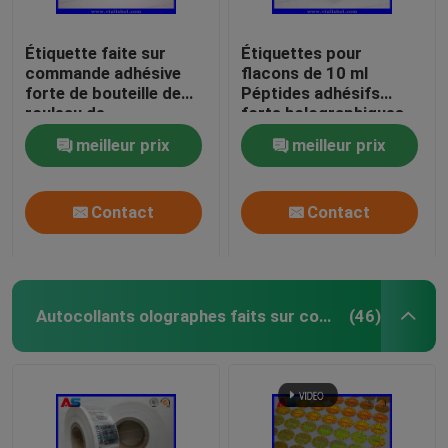
Étiquette faite sur
Étiquettes pour
commande adhésive
flacons de 10 ml
forte de bouteille de
Péptides adhésifs
rouleau de
forts holographiques
l'hologramme 2ml pour
Étiquettes pour
meilleur prix
meilleur prix
des peptides
flacons
pharmaceutiques
25x60 mm
Contact
Contact
Autocollants olographes faits sur commande
(46)