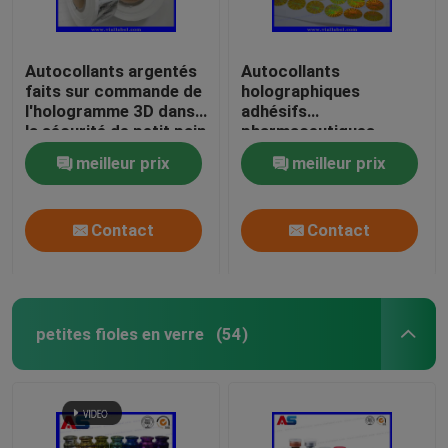
Autocollants argentés
Autocollants
faits sur commande de
holographiques
l'hologramme 3D dans
adhésifs
la sécurité de petit pain
pharmaceutiques
véritable avec les
ronds VOID
meilleur prix
meilleur prix
autocollants
Hologramme 3D anti-
olographes de sécurité
contrefaçon
de codes noirs sérieux
Contact
Contact
petites fioles en verre
(54)