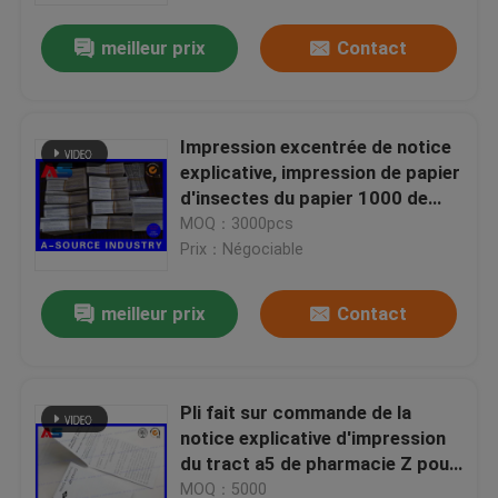
meilleur prix
Contact
Impression excentrée de notice
explicative, impression de papier
d'insectes du papier 1000 de
70gsm Woodfree
MOQ：3000pcs
Prix：Négociable
meilleur prix
Contact
Maison
Pli fait sur commande de la
Produits
notice explicative d'impression
du tract a5 de pharmacie Z pour
la description de mélange de
Au sujet de nous
MOQ：5000