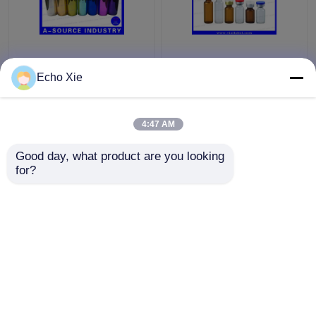
Petites bouteilles en
Petite fiole en verre
verre colorées de
pour le stockage
Echo Xie
fioles de relief,
1ml/2ml/3ml/5ml /10ml
bouteilles en verre du
d'huiles et de liquides
compte-gouttes 10ml
de pharmacie
4:47 AM
meilleur prix
meilleur prix
Good day, what product are you looking 
for?
Contact
Contact
Regardez plus
Aperçu
Au sujet de nous
Contactez-nous
Desktop Site
Plan du site
Privacy Policy