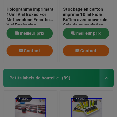
Hologramme imprimant
Stockage en carton
10ml Vial Boxes For
imprimé 10 ml Fiole
Methenolone Enanthate
Boîtes avec couvercles
Vial Packaging
Gels de musculation
Foil d' or Emballage
meilleur prix
meilleur prix
Foil d' or / effet
hologramme
Contact
Contact
Petits labels de bouteille
(89)