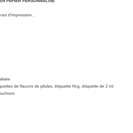
N PAPIER PERSONNALISÉ
ences d'impression ;
alisée
quettes de flacons de pilules, étiquette Hcg, étiquette de 2 ml
bouchons