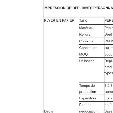
IMPRESSION DE DÉPLIANTS PERSONNA
FLYER EN PAPIER
Taille
PER
Matériau
Papi
Reliure
Dépli
Couleurs
CMJN
Conception
sur 
MOQ
3000
Utilisation
Dépli
produ
types
Temps de
5 à 7
production
conce
Expédition
5 à 7
Paquet
en fe
Devis
négociation
Basé 