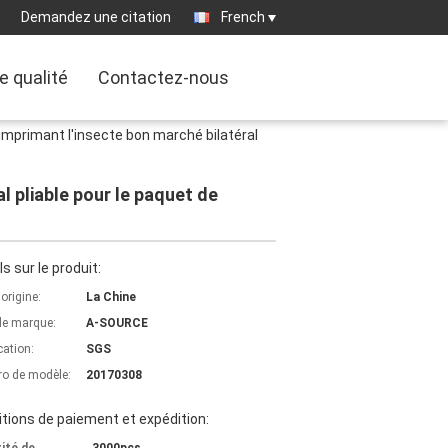
Demandez une citation
French
e qualité
Contactez-nous
mprimant l'insecte bon marché bilatéral
 pliable pour le paquet de
ls sur le produit:
'origine:
La Chine
e marque:
A-SOURCE
cation:
SGS
o de modèle:
20170308
tions de paiement et expédition: