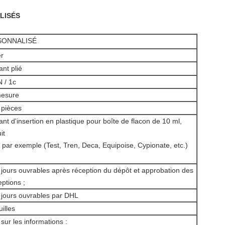
LISÉS
SONNALISÉ
er
ant plié
 / 1c
mesure
 pièces
ant d'insertion en plastique pour boîte de flacon de 10 ml,
it
 par exemple (Test, Tren, Deca, Equipoise, Cypionate, etc.)
 jours ouvrables après réception du dépôt et approbation des
ptions ;
 jours ouvrables par DHL
uilles
sur les informations :