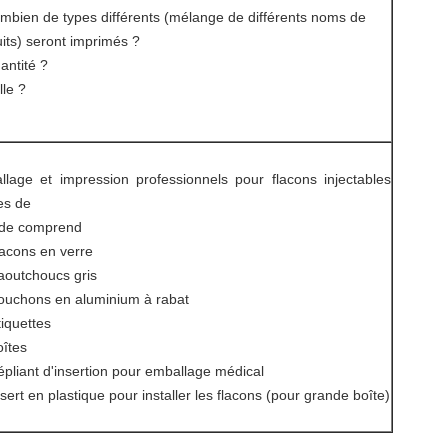
mbien de types différents (mélange de différents noms de
its) seront imprimés ?
antité ?
lle ?
lage et impression professionnels pour flacons injectables
les de
ide comprend
lacons en verre
aoutchoucs gris
ouchons en aluminium à rabat
tiquettes
oîtes
épliant d'insertion pour emballage médical
nsert en plastique pour installer les flacons (pour grande boîte)