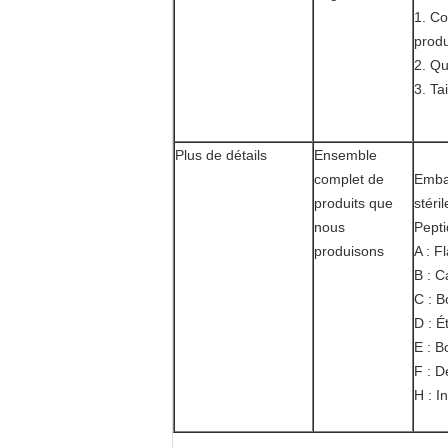
1. Co
produ
2. Qu
3. Tai
Plus de détails
Ensemble
complet de
Embal
produits que
stéri
nous
Pept
produisons
A : F
B : C
C : B
D : É
E : B
F : D
H : I