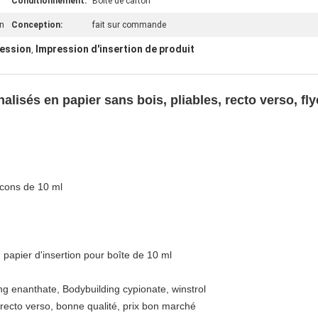
Conditionnement:
Boîte de carton
n
Conception:
fait sur commande
ression
Impression d'insertion de produit
,
alisés en papier sans bois, pliables, recto verso, f
acons de 10 ml
apier d'insertion pour boîte de 10 ml
 enanthate, Bodybuilding cypionate, winstrol
ecto verso, bonne qualité, prix bon marché