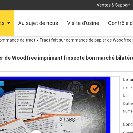
Ventes & Support :
ts
Au sujet de nous
Visite d'usine
Contrôle d
 commande de tract
Tract fait sur commande de papier de Woodfree i
r de Woodfree imprimant l'insecte bon marché bilatéral
Détai
Lieu d
Nom d
Certifi
Numér
Condi