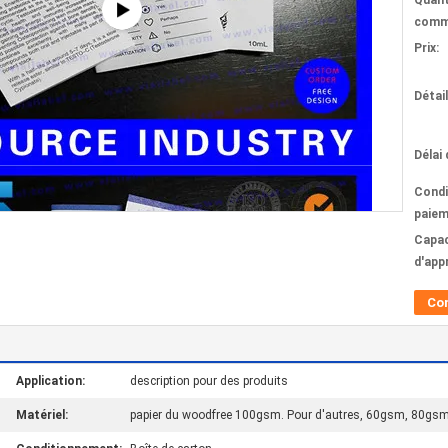
Quant
comm
Prix:
Détai
Délai 
Condi
paiem
Capac
d'app
Co
Application:
description pour des produits
Matériel:
papier du woodfree 100gsm. Pour d'autres, 60gsm, 80g