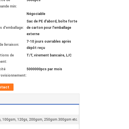
ité de
3000pcs
ande min:
Négociable
Sac de PE d'abord, boîte forte
ls d'emballage:
de carton pour l'emballage
externe
7-10 jours ouvrables après
de livraison:
dépôt reçu
tions de
T/T, virement bancaire, L/C
ent:
ité
5000000pcs par mois
rovisionnement:
ntact
sm, 100gsm, 120gs, 200gsm, 250gsm.300gsm etc.