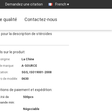
Demandez une citation
French
e qualité
Contactez-nous
n pour la description de stéroïdes
ls sur le produit:
'origine:
La Chine
e marque:
A-SOURCE
cation:
SGS, ISO19001-2008
o de modèle:
0630
tions de paiement et expédition:
ité de
500pcs
ande min:
Négociable