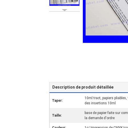
Description de produit détaillée
10ml tract, papiers pliables,
Taper:
des insertions 10ml
base de papier faite sur com
Taille:
la demande d'ordre
Couleur:
1c/ Impression de CMYK/co