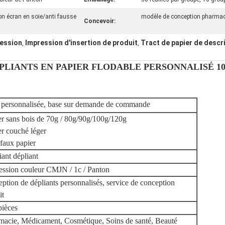
n écran en soie/anti fausse
modèle de conception pharmac
Concevoir:
ression
Impression d'insertion de produit
Tract de papier de descr
,
,
ÉPLIANTS EN PAPIER FLODABLE PERSONNALISÉ 1
le personnalisée, base sur demande de commande
er sans bois de 70g / 80g/90g/100g/120g
er couché léger
 faux papier
ant dépliant
ession couleur CMJN / 1c / Panton
ption de dépliants personnalisés, service de conception
it
pièces
macie, Médicament, Cosmétique, Soins de santé, Beauté