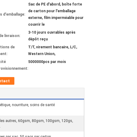
Sac de PE d'abord, boîte forte
de carton pour l'emballage
ls d'emballage:
externe, film imperméable pour
couvrir le
3-10 jours ouvrables après
de livraison:
dépôt reçu
tions de
T/T, virement bancaire, L/C,
ent:
Western Union,
ité
5000000pcs par mois
rovisionnement:
ntact
ique, nourriture, soins de santé
 les autres, 60gsm, 80gsm, 100gsm, 120gs,
.
pes par sac, 50 sacs par carton