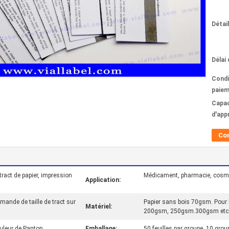
Détai
Délai 
Condi
paiem
Capac
d'app
Co
 tract de papier, impression
Médicament, pharmacie, cosmét
Application:
mande de taille de tract sur
Papier sans bois 70gsm. Pour
Matériel:
200gsm, 250gsm.300gsm etc
uleur de Panton
Emballage:
50 feuilles par groupe, 10 grou