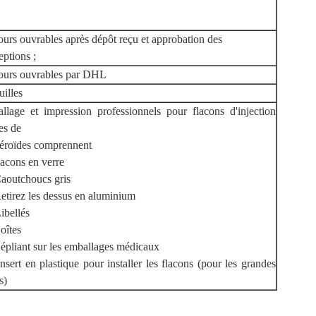
ours ouvrables après dépôt reçu et approbation des
ptions ;
jours ouvrables par DHL
uilles
llage et impression professionnels pour flacons d'injection
les de
stéroïdes comprennent
lacons en verre
Caoutchoucs gris
etirez les dessus en aluminium
ibellés
oîtes
Dépliant sur les emballages médicaux
nsert en plastique pour installer les flacons (pour les grandes
s)