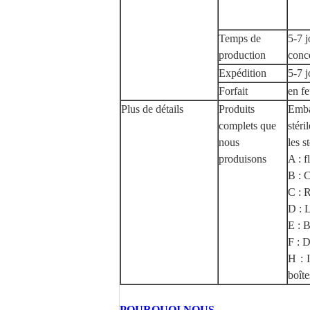
Temps de
5-7 j
production
conce
Expédition
5-7 
Forfait
en fe
Plus de détails
Produits
Emba
complets que
stéri
nous
les 
produisons
A : f
B : 
C : R
D : L
E : B
F : 
H : I
boîte
POURQUOI NOUS