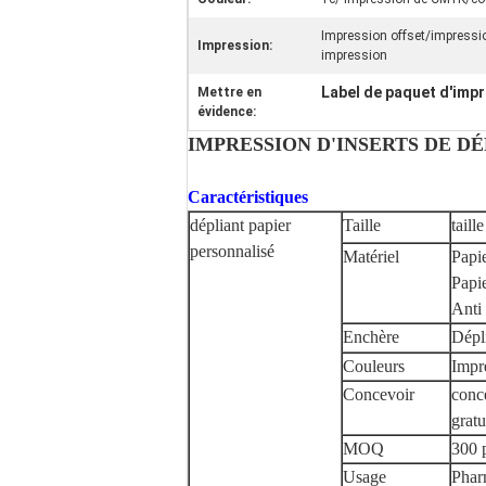
Impression offset/impressio
Impression:
impression
Label de paquet d'imp
Mettre en
évidence:
IMPRESSION D'INSERTS DE D
Caractéristiques
dépliant papier
Taille
tail
personnalisé
Matériel
Papi
Papi
Anti
Enchère
Dépli
Couleurs
Impr
Concevoir
conce
gratu
MOQ
300 
Usage
Phar