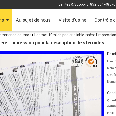
Ventes & Support :
852-561-48570
ts
Au sujet de nous
Visite d'usine
Contrôle d
 commande de tract
Le tract 10ml de papier pliable insère l'impressio
sère l'impression pour la description de stéroïdes
Détai
Lieu d
Nom d
Certifi
Numér
Condi
Quant
comm
Prix: