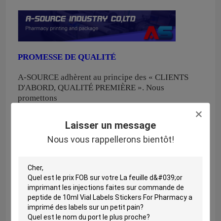
PROMESSE DE QUALITÉ
A-SOURCE adhèrent au principe des « CLIENTS
D'ABORD, QUALITÉ PREMIÈRE ».
Nous
promettons
nos clisents à
1 .
Produits de haute qualité de produit.
Laisser un message
2 .
Conceptions de professionnel d'offre.
Nous vous rappellerons bientôt!
3 .
Prix usine juste et stable de citation.
4 .
Ordre de finition avec le rendement élevé.
5 .
Fournissez le service sur un seul point de vente.
6 .
Assurez les conseils techniques de l'impression et
les empaquetez.
7 .
Partagez la technologie d'impression la plus
avancée à temps.
8 .
Respectez copyright des clients, ne révélez pas