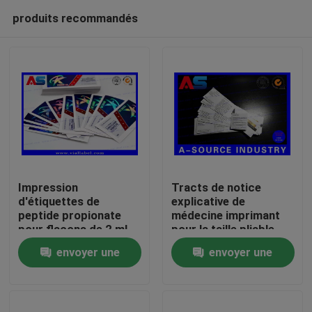
produits recommandés
Impression
Tracts de notice
d'étiquettes de
explicative de
peptide propionate
médecine imprimant
Maison
pour flacons de 2 ml
pour la taille pliable
45mm de l'injection
envoyer une
envoyer une
10ml
Produits
demande
demande
Au sujet de nous