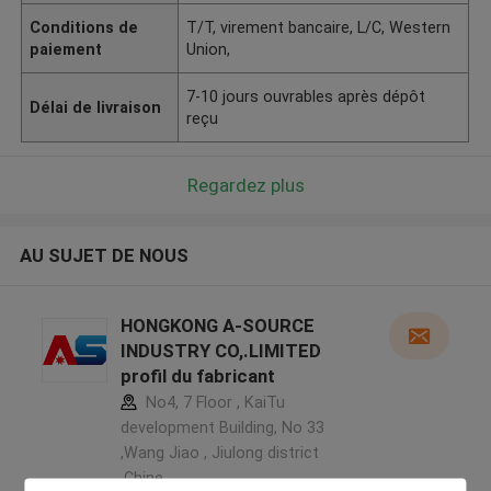
Conditions de
T/T, virement bancaire, L/C, Western
paiement
Union,
7-10 jours ouvrables après dépôt
Délai de livraison
reçu
Regardez plus
AU SUJET DE NOUS
HONGKONG A-SOURCE
INDUSTRY CO,.LIMITED
profil du fabricant
No4, 7 Floor , KaiTu
development Building, No 33
,Wang Jiao , Jiulong district
,Chine