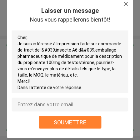
5.0
Laisser un message
Fournisseur vérifié
Nous vous rappellerons bientôt!
Regardez plus
Impression faite sur commande
de tract de l'insecte A6
d'emballage pharmaceutique de
médicament pour la description
du propionate 100mg de
testostérone
Continuer
SOUMETTRE