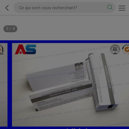
3
/
4