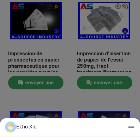
Visite d'usine
Contrôle de qualité
Impression de
Impression d'insertion
Contactez-nous
prospectus en papier
de papier de l'essai
pharmaceutique pour
250mg, tract
les peptides pour les
imprimant l'instruction
Demandez une citation
huiles de musculation
de boîte de médecine
envoyer une
envoyer une
de carton
demande
demande
labels de la fiole 10mL
boîtes de la fiole 10ml
Echo Xie
Petits labels de bouteille