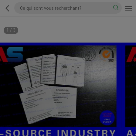
1
/
3