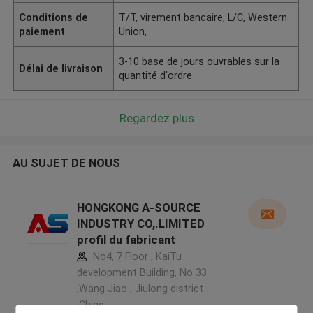
Conditions de
T/T, virement bancaire, L/C, Western
paiement
Union,
3-10 base de jours ouvrables sur la
Délai de livraison
quantité d'ordre
Regardez plus
AU SUJET DE NOUS
HONGKONG A-SOURCE
INDUSTRY CO,.LIMITED
profil du fabricant
No4, 7 Floor , KaiTu
development Building, No 33
,Wang Jiao , Jiulong district
,Chine