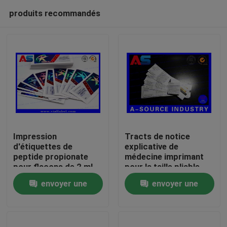
produits recommandés
Impression
Tracts de notice
d'étiquettes de
explicative de
peptide propionate
médecine imprimant
Maison
pour flacons de 2 ml
pour la taille pliable
45mm de l'injection
envoyer une
envoyer une
10ml
Produits
demande
demande
Au sujet de nous