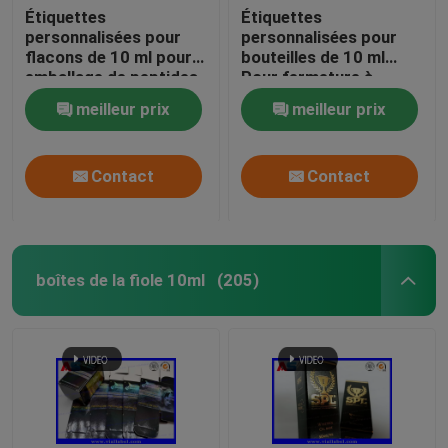
Étiquettes
Étiquettes
personnalisées pour
personnalisées pour
flacons de 10 ml pour
bouteilles de 10 ml
emballage de peptides
Pour fermeture à
de bouteilles de
glissière en argent Foil
meilleur prix
meilleur prix
médicaments en verre,
d'aluminium Pounch
impression CMJN
Étiquettes
d'impression de
Contact
Contact
flacons en verre
boîtes de la fiole 10ml
(205)