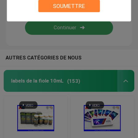
SOUMETTRE
Labels faits sur commande de cosmétique
Ampoules en verre pharmaceutiques
label de bouteille de pilule
AUTRES CATÉGORIES DE NOUS
Sertisseur manuel de fiole
labels de la fiole 10mL
(153)
Impression faite sur commande de tract
Sac en papier commercial