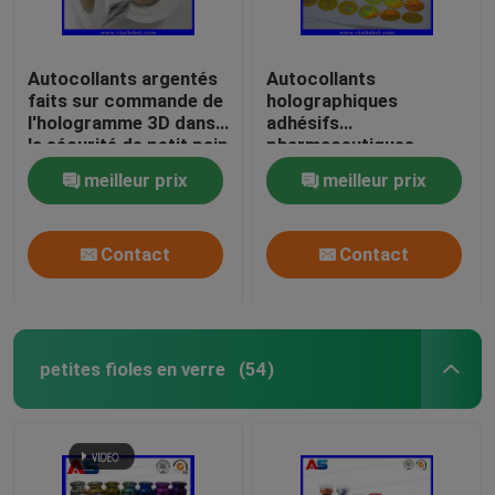
Autocollants argentés
Autocollants
faits sur commande de
holographiques
l'hologramme 3D dans
adhésifs
la sécurité de petit pain
pharmaceutiques
véritable avec les
ronds VOID
meilleur prix
meilleur prix
autocollants
Hologramme 3D anti-
olographes de sécurité
contrefaçon
de codes noirs sérieux
Contact
Contact
petites fioles en verre
(54)