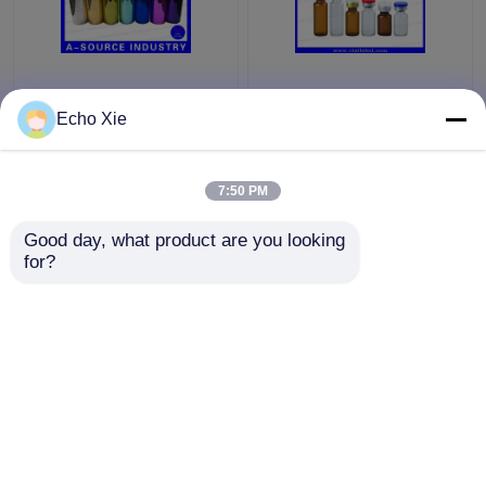
Petites bouteilles en
Petite fiole en verre
verre colorées de
pour le stockage
Echo Xie
fioles de relief,
1ml/2ml/3ml/5ml /10ml
bouteilles en verre du
d'huiles et de liquides
compte-gouttes 10ml
de pharmacie
7:50 PM
meilleur prix
meilleur prix
Good day, what product are you looking 
for?
Contact
Contact
Regardez plus
Aperçu
Au sujet de nous
Contactez-nous
Desktop Site
Plan du site
Privacy Policy