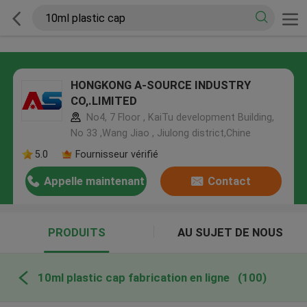
HONGKONG A-SOURCE INDUSTRY
CO,.LIMITED
No4, 7 Floor , KaiTu development Building,
No 33 ,Wang Jiao , Jiulong district,Chine
5.0
Fournisseur vérifié
Appelle maintenant
Contact
PRODUITS
AU SUJET DE NOUS
10ml plastic cap fabrication en ligne
(100)