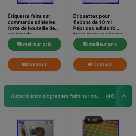
Étiquette faite sur
Étiquettes pour
commande adhésive
flacons de 10 ml
forte de bouteille de
Péptides adhésifs
rouleau de
forts holographiques
l'hologramme 2ml pour
Étiquettes pour
meilleur prix
meilleur prix
des peptides
flacons
pharmaceutiques
25x60 mm
Contact
Contact
Autocollants olographes faits sur commande
(46)