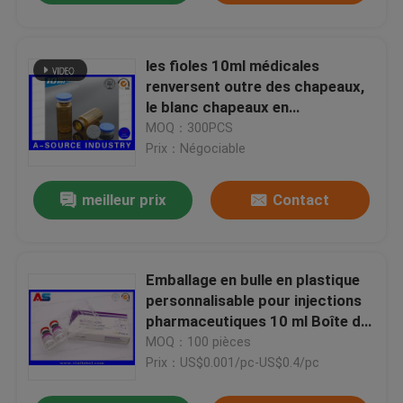
les fioles 10ml médicales
renversent outre des chapeaux,
le blanc chapeaux en
aluminium/en plastique de 20mm
MOQ：300PCS
Prix：Négociable
meilleur prix
Contact
Emballage en bulle en plastique
personnalisable pour injections
pharmaceutiques 10 ml Boîte de
maquette disponible
MOQ：100 pièces
Prix：US$0.001/pc-US$0.4/pc