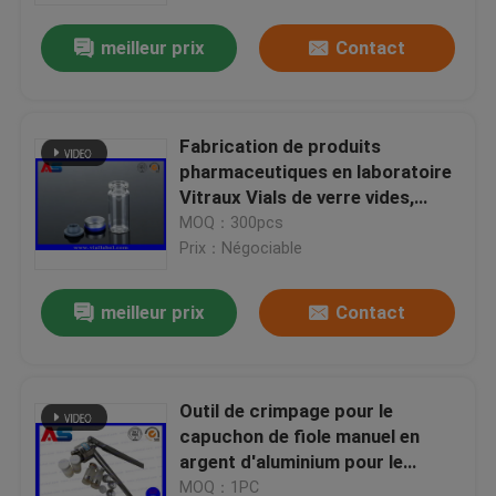
meilleur prix
Contact
Fabrication de produits
pharmaceutiques en laboratoire
Vitraux Vials de verre vides,
gouttière et bouchons en
MOQ：300pcs
plastique, petits flacons de verre
Prix：Négociable
de 10 ml
meilleur prix
Contact
Maison
Outil de crimpage pour le
Produits
capuchon de fiole manuel en
argent d'aluminium pour le
capuchon en plastique de 13 mm
Au sujet de nous
MOQ：1PC