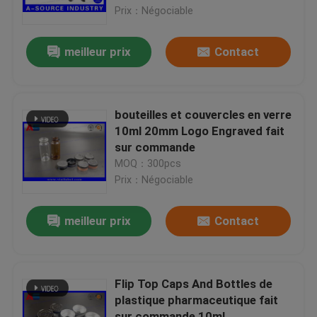
/ 20 mm
Prix：Négociable
Visite d'usine
meilleur prix
Contact
Contrôle de qualité
bouteilles et couvercles en verre
Contactez-nous
10ml 20mm Logo Engraved fait
sur commande
MOQ：300pcs
Demandez une citation
Prix：Négociable
labels de la fiole 10mL
meilleur prix
Contact
boîtes de la fiole 10ml
Flip Top Caps And Bottles de
plastique pharmaceutique fait
Petits labels de bouteille
sur commande 10ml