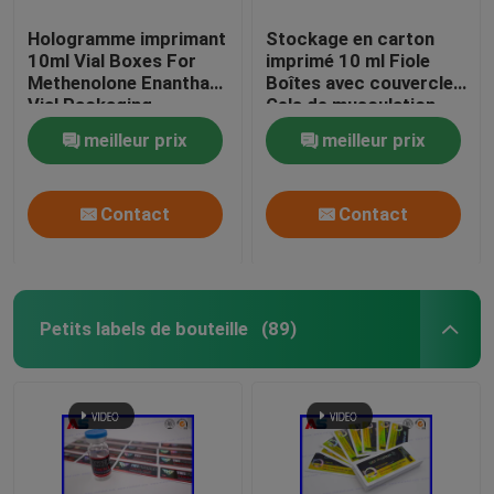
Hologramme imprimant
Stockage en carton
10ml Vial Boxes For
imprimé 10 ml Fiole
Methenolone Enanthate
Boîtes avec couvercles
Vial Packaging
Gels de musculation
Foil d' or Emballage
meilleur prix
meilleur prix
Foil d' or / effet
hologramme
Contact
Contact
Petits labels de bouteille
(89)