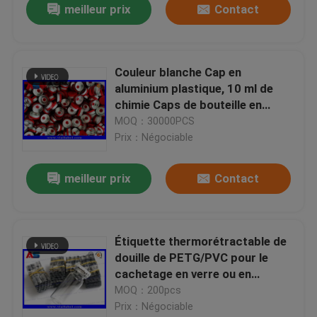
meilleur prix
Contact
Couleur blanche Cap en
aluminium plastique, 10 ml de
chimie Caps de bouteille en
aluminium
MOQ：30000PCS
Prix：Négociable
meilleur prix
Contact
Étiquette thermorétractable de
douille de PETG/PVC pour le
cachetage en verre ou en
plastique de capsule de la
MOQ：200pcs
bouteille 10ml
Prix：Négociable