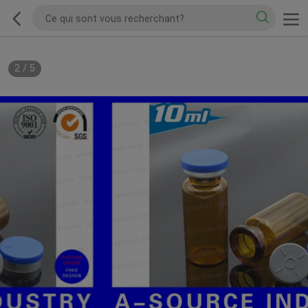
2
/
5