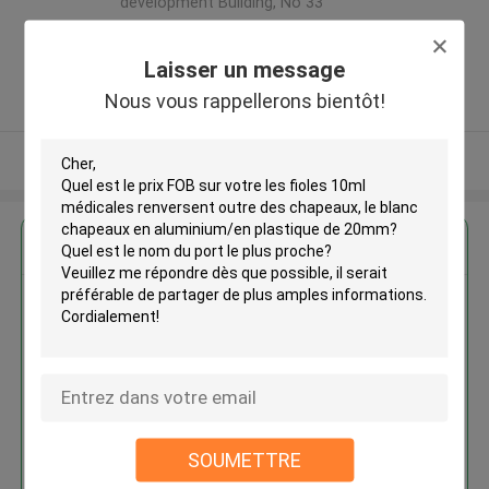
development Building, No 33
,Wang Jiao , Jiulong district
,Chine
Laisser un message
5.0
Nous vous rappellerons bientôt!
Fournisseur vérifié
Regardez plus
Les fioles 10ml médicales
renversent outre des chapeaux,
le blanc chapeaux en
aluminium/en plastique de 20mm
SOUMETTRE
Continuer