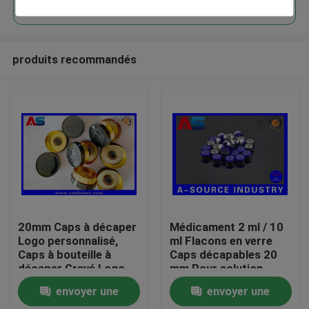
produits recommandés
Maison
20mm Caps à décaper
Médicament 2 ml / 10
Logo personnalisé,
ml Flacons en verre
Caps à bouteille à
Caps décapables 20
Produits
décaper Gravé Logo
mm Pour solution
personnalisé MOQ
orale / perfusion
envoyer une
envoyer une
30000pcs
petite bouteille en
Au sujet de nous