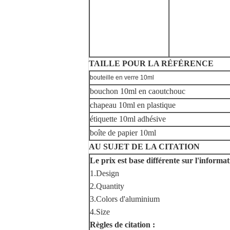
TAILLE POUR LA RÉFÉRENCE
bouteille en verre 10ml
bouchon 10ml en caoutchouc
chapeau 10ml en plastique
étiquette 10ml adhésive
boîte de papier 10ml
AU SUJET DE LA CITATION
Le prix est base différente sur l'informat
1.Design
2.Quantity
3.Colors d'aluminium
4.Size
Règles de citation :