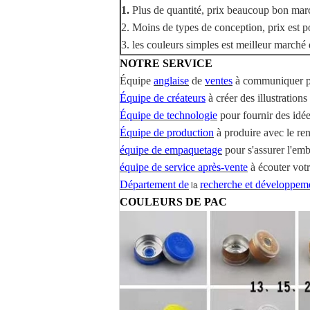
1.
Plus de quantité, prix beaucoup bon mar
2. Moins de types de conception, prix est p
3. les couleurs simples est meilleur marché
NOTRE SERVICE
Équipe
anglaise
de
ventes
à communiquer p
Équipe de créateurs
à créer des illustrations
Équipe de technologie
pour fournir des idée
Équipe de production
à produire avec le re
équipe de empaquetage
pour s'assurer l'emb
équipe de service après-vente
à écouter votr
Département de
recherche et développe
la
COULEURS DE PAC