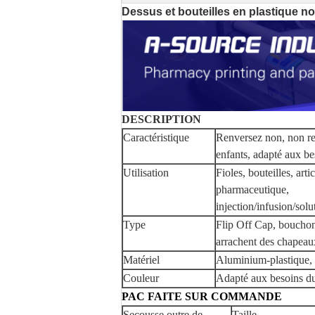
Dessus et bouteilles en plastique no
DESCRIPTION
Caractéristique
Renversez non, non re
enfants, adapté aux be
Utilisation
Fioles, bouteilles, ar
pharmaceutique,
injection/infusion/sol
Type
Flip Off Cap, boucho
arrachent des chapeau
Matériel
Aluminium-plastique, 
Couleur
Adapté aux besoins du 
PAC FAITE SUR COMMANDE
Secousse outre de
Taille