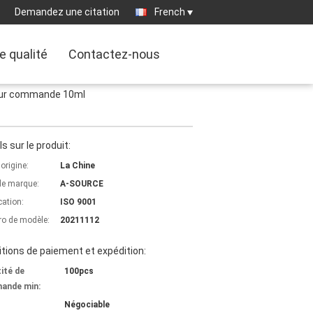
Demandez une citation
French
e qualité
Contactez-nous
 sur commande 10ml
ls sur le produit:
'origine:
La Chine
e marque:
A-SOURCE
cation:
ISO 9001
o de modèle:
20211112
tions de paiement et expédition:
ité de
100pcs
ande min:
Négociable