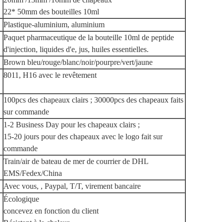
22* 50mm des bouteilles 10ml
Plastique-aluminium, aluminium
Paquet pharmaceutique de la bouteille 10ml de peptide
d'injection, liquides d'e, jus, huiles essentielles.
Brown bleu/rouge/blanc/noir/pourpre/vert/jaune
8011, H16 avec le revêtement
100pcs des chapeaux clairs ; 30000pcs des chapeaux faits
sur commande
1-2 Business Day pour les chapeaux clairs ;
15-20 jours pour des chapeaux avec le logo fait sur
commande
Train/air de bateau de mer de courrier de DHL
EMS/Fedex/China
Avec vous, , Paypal, T/T, virement bancaire
Écologique
concevez en fonction du client