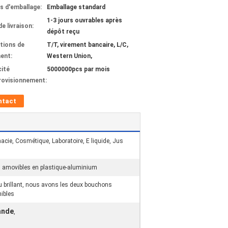
ls d'emballage:
Emballage standard
1-3 jours ouvrables après
de livraison:
dépôt reçu
tions de
T/T, virement bancaire, L/C,
ent:
Western Union,
ité
5000000pcs par mois
rovisionnement:
ntact
cie, Cosmétique, Laboratoire, E liquide, Jus
s amovibles en plastique-aluminium
 brillant, nous avons les deux bouchons
ibles
ande
,