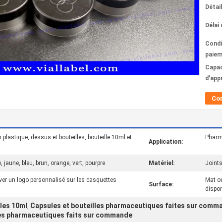
Détai
Délai 
Condi
paiem
Capac
d'app
Co
 plastique, dessus et bouteilles, bouteille 10ml et
Pharma
Application:
, jaune, bleu, brun, orange, vert, pourpre
Matériel:
Joint
er un logo personnalisé sur les casquettes
Mat ou
Surface:
dispon
les 10ml
Capsules et bouteilles pharmaceutiques faites sur comm
,
les pharmaceutiques faits sur commande