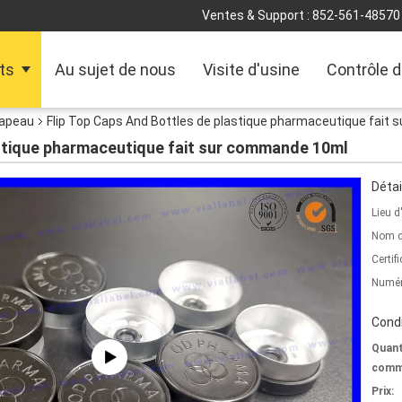
Ventes & Support :
852-561-48570
ts
Au sujet de nous
Visite d'usine
Contrôle d
hapeau
Flip Top Caps And Bottles de plastique pharmaceutique fait
astique pharmaceutique fait sur commande 10ml
Détai
Lieu d
Nom d
Certifi
Numér
Condi
Quant
comm
Prix: