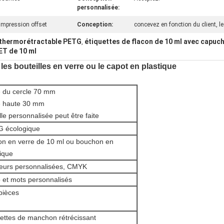
personnalisée:
impression offset
Conception:
concevez en fonction du client, l
 thermorétractable PETG
étiquettes de flacon de 10 ml avec capuc
,
ET de 10 ml
bouteilles en verre ou le capot en plastique
le du cercle 70 mm
le haute 30 mm
ille personnalisée peut être faite
 écologique
on en verre de 10 ml ou bouchon en
tique
eurs personnalisées, CMYK
 et mots personnalisés
pièces
uettes de manchon rétrécissant