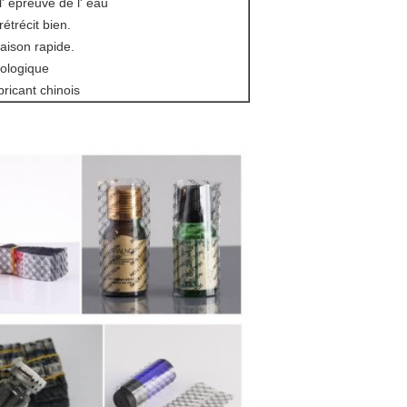
l' épreuve de l' eau
étrécit bien.
raison rapide.
cologique
bricant chinois