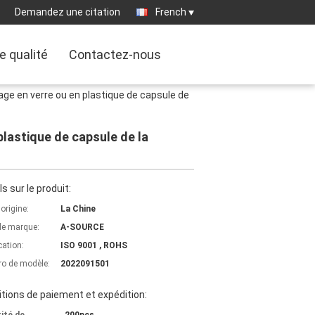
Demandez une citation
French
e qualité
Contactez-nous
ge en verre ou en plastique de capsule de
lastique de capsule de la
ls sur le produit:
'origine:
La Chine
e marque:
A-SOURCE
cation:
ISO 9001 , ROHS
o de modèle:
2022091501
tions de paiement et expédition: