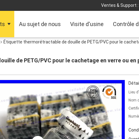
Ventes & Support :
ts
Au sujet de nous
Visite d'usine
Contrôle d
Étiquette thermorétractable de douille de PETG/PVC pour le cacheta
ouille de PETG/PVC pour le cachetage en verre ou en p
Détai
Lieu d
Nom d
Certifi
Numér
Condi