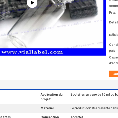
Quant
comm
Prix:
Détai
Délai 
Condi
paiem
Capac
d'app
Co
Application du
Bouteilles en verre de 10 ml ou 
projet:
Matériel:
Le produit doit être présenté dan
issantes
Conception
Acceptez.