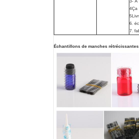
3- À 
4Ça r
5Liv
6. é
7. fa
Échantillons de manches rétrécissantes