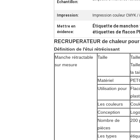
Échantillon:
Impression:
Impression couleur CMYK / 
Étiquette de manchon
Mettre en
étiquettes de flacon P
évidence:
RECRUPERATEUR de chaleur pour les 
Définition de l'étui rétrécissant
Manche rétractable
Taille
Tail
sur mesure
Tail
la ta
Matériel
PETG
Utilisation pour
Flac
plas
Les couleurs
Coul
Conception
Logo
Nombre de
200 
pièces
Les types
étiq