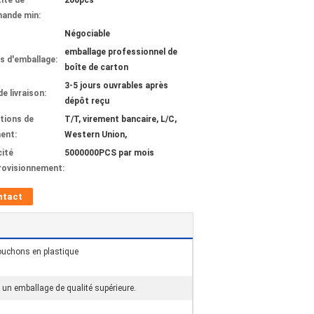
ité de
200pcs
ande min:
Négociable
emballage professionnel de
ls d'emballage:
boîte de carton
3-5 jours ouvrables après
de livraison:
dépôt reçu
tions de
T/T, virement bancaire, L/C,
ent:
Western Union,
ité
5000000PCS par mois
rovisionnement:
ntact
bouchons en plastique
s un emballage de qualité supérieure.