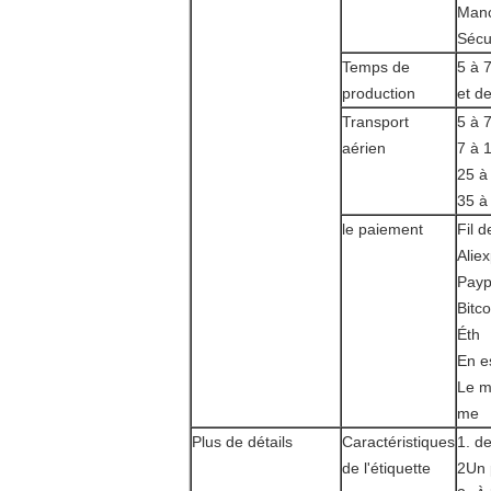
Manc
Sécu
Temps de
5 à 
production
et d
Transport
5 à 
aérien
7 à 
25 à 
35 à
le paiement
Fil 
Alie
Payp
Bitco
Éth
En e
Le m
me
Plus de détails
Caractéristiques
1. d
de l'étiquette
2Un 