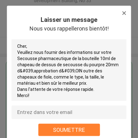
development Building, No 33
,Wang Jiao , Jiulong district
,Chine
Laisser un message
5.0
Nous vous rappellerons bientôt!
Fournisseur vérifié
Regardez plus
Secousse pharmaceutique de la
bouteille 10ml de chapeau de
dessus de secousse du pourpre
20mm d'approbation d'OIN
outre des chapeaux de fiole
SOUMETTRE
Continuer