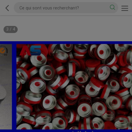
3
/
4