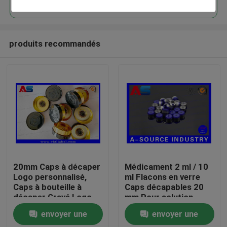
produits recommandés
Maison
20mm Caps à décaper
Médicament 2 ml / 10
Logo personnalisé,
ml Flacons en verre
Caps à bouteille à
Caps décapables 20
Produits
décaper Gravé Logo
mm Pour solution
personnalisé MOQ
orale / perfusion
envoyer une
envoyer une
30000pcs
petite bouteille en
Au sujet de nous