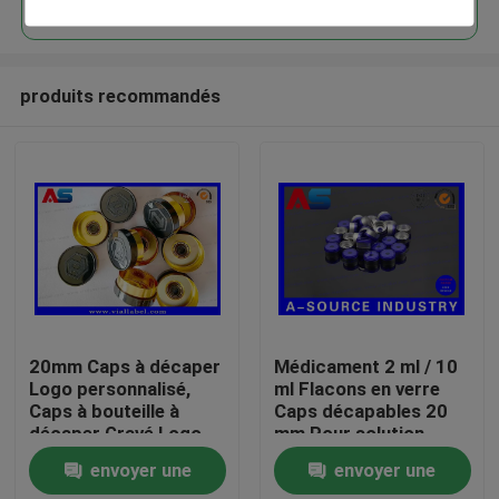
produits recommandés
Maison
20mm Caps à décaper
Médicament 2 ml / 10
Logo personnalisé,
ml Flacons en verre
Caps à bouteille à
Caps décapables 20
Produits
décaper Gravé Logo
mm Pour solution
personnalisé MOQ
orale / perfusion
envoyer une
envoyer une
30000pcs
petite bouteille en
Au sujet de nous