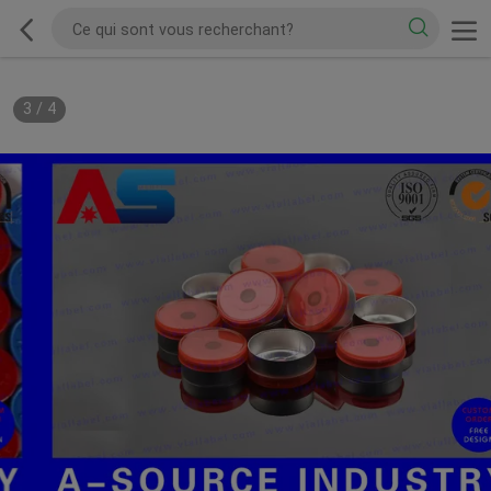
3
/
4