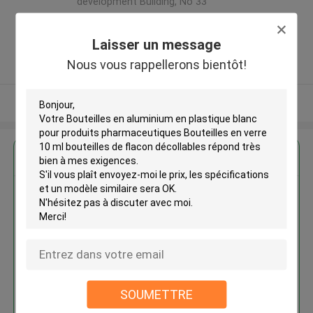
development Building, No 33
,Wang Jiao , Jiulong district
,Chine
Laisser un message
5.0
Nous vous rappellerons bientôt!
Fournisseur vérifié
Regardez plus
Bouteilles en aluminium en
plastique blanc pour produits
pharmaceutiques Bouteilles en
verre 10 ml bouteilles de flacon
décollables
SOUMETTRE
Continuer