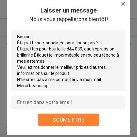
5.0
Laisser un message
Fournisseur vérifié
Nous vous rappellerons bientôt!
Regardez plus
Étiquette personnalisée pour
flacon privé Étiquettes pour
bouteille d' eau Impression
brillante Étiquette imperméable
en rouleau
Continuer
SOUMETTRE