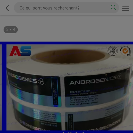
3
/
4