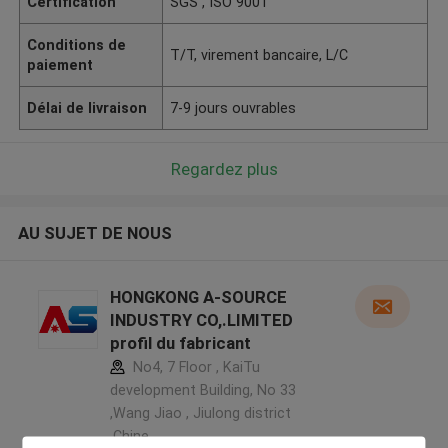
Certification
SGS , ISO 9001
Conditions de
T/T, virement bancaire, L/C
paiement
Délai de livraison
7-9 jours ouvrables
Regardez plus
AU SUJET DE NOUS
HONGKONG A-SOURCE
INDUSTRY CO,.LIMITED
profil du fabricant
No4, 7 Floor , KaiTu
development Building, No 33
,Wang Jiao , Jiulong district
,Chine