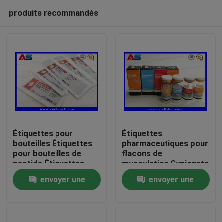
produits recommandés
Étiquettes pour
Étiquettes
bouteilles Étiquettes
pharmaceutiques pour
pour bouteilles de
flacons de
Maison
peptide Étiquettes
musculation Cypionate
pour flacons de 10 ml
25x60mm certifiées
envoyer une
envoyer une
Étiquettes pour
ISO pour flacons de
Produits
petites bouteilles
10 ml
demande
demande
Au sujet de nous