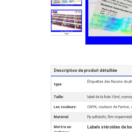
Description de produit détaillée
Étiquettes des flacons de p
type:
Taille:
label de la fiole 10ml, nor
Les couleurs:
CMYK, couleurs de Panton,
Matériel:
Pp adhésifs, film imperméabl
Labels stéroïdes de bo
Mettre en