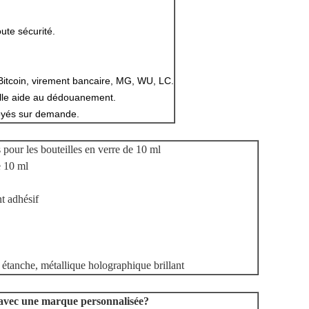
oute sécurité.
Bitcoin, virement bancaire, MG, WU, LC.
lle aide au dédouanement.
voyés sur demande.
s pour les bouteilles en verre de 10 ml
e 10 ml
nt adhésif
, étanche, métallique holographique brillant
r avec une marque personnalisée?