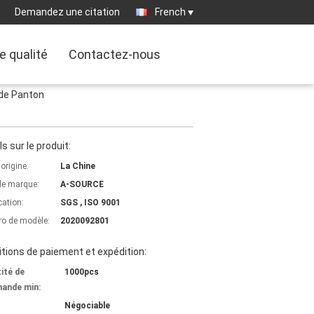
Demandez une citation
French
e qualité
Contactez-nous
 de Panton
ls sur le produit:
'origine:
La Chine
e marque:
A-SOURCE
cation:
SGS , ISO 9001
o de modèle:
2020092801
tions de paiement et expédition:
ité de
1000pcs
ande min:
Négociable