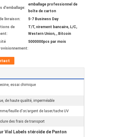
emballage professionnel de
ls d'emballage:
boîte de carton
de livraison:
5-7 Business Day
tions de
T/T, virement bancaire, L/C,
ent:
Western Union, , Bitcoin
ité
5000000pcs par mois
rovisionnement:
ntact
cine, essai chimique
ue, de haute qualité, imperméable
me/feuille d'or/argent de laser/tache UV
nclure des frais de transport
r Vial Labels stéroïde de Panton