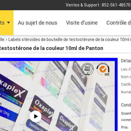
Ventes & Support :
852-561-48570
ts
Au sujet de nous
Visite d'usine
Contrôle d
lle
Labels stéroïdes de bouteille de testostérone de la couleur 10ml
 testostérone de la couleur 10ml de Panton
Détai
Lieu d
Nom d
Certifi
Numér
Condi
Quant
comm
Prix: