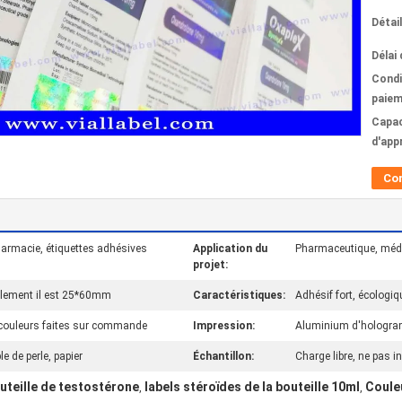
Détai
Délai 
Condi
paiem
Capac
d'app
Co
harmacie, étiquettes adhésives
Application du
Pharmaceutique, méde
projet:
malement il est 25*60mm
Caractéristiques:
Adhésif fort, écologiq
 couleurs faites sur commande
Impression:
Aluminium d'hologram
e de perle, papier
Échantillon:
Charge libre, ne pas i
uteille de testostérone
labels stéroïdes de la bouteille 10ml
Couleu
,
,