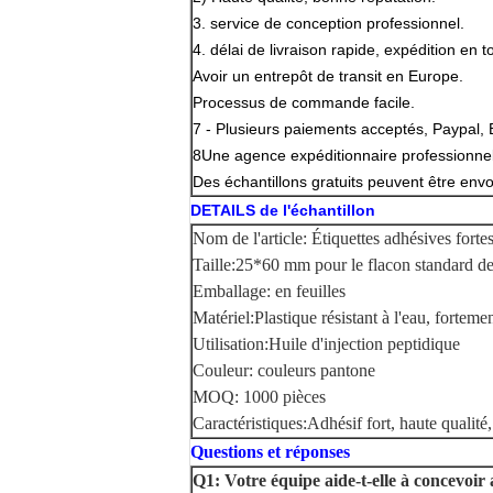
3. service de conception professionnel.
4. délai de livraison rapide, expédition en t
Avoir un entrepôt de transit en Europe.
Processus de commande facile.
7 - Plusieurs paiements acceptés, Paypal, 
8Une agence expéditionnaire professionne
Des échantillons gratuits peuvent être en
DETAILS de l'échantillon
Nom de l'article
: Étiquettes adhésives forte
Taille
:
25*60 mm pour le flacon standard d
Emballage:
en feuilles
Matériel
:
Plastique résistant à l'eau, forteme
Utilisation
:
Huile d'injection peptidique
Couleur: couleurs pantone
MOQ: 1000 pièces
Caractéristiques
:
Adhésif fort, haute qualité
Questions et réponses
Q1: Votre équipe aide-t-elle à concevoi