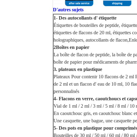
D'autres sujets
1- Des autocollants d' étiquette
Étiquettes de bouteilles de peptide, étiquet
étiquettes de flacons de 20 ml, étiquettes co
holographiques, autocollants de flacon,Enle
2Boîtes en papier
La boîte de flacon de peptide, la boîte de pa
boîte de papier pour médicaments de phar
3. plateaux en plastique
Plateaux Pour contenir 10 flacons de 2 ml P
de 2 ml et un flacon d' eau de 10 ml, 10 fl
personnalisés
4- Flacons en verre, caoutchoucs et caps
Vial de 1 ml / 2 ml / 3 ml / 5 ml / 8 ml / 10
En caoutchouc gris, en caoutchouc blanc et
Une casquette, une bague, une casquette pe
5- Des pots en plastique pour comprimé
Bouteilles de 30 ml / 50 ml / 60 ml / 80 ml 