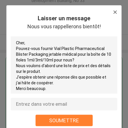
development Building, No 33
,Wang Jiao , Jiulong district
,Chine
Laisser un message
5.0
Nous vous rappellerons bientôt!
Fournisseur vérifié
Regardez plus
Vial Plastic Pharmaceutical
Blister Packaging jetable
médical pour la boîte de 10
fioles 1ml/3ml/10ml
SOUMETTRE
Continuer