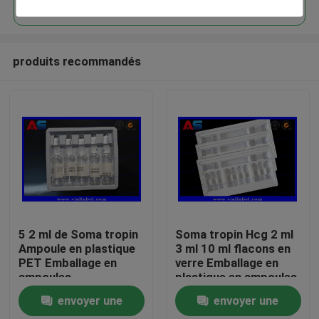
produits recommandés
Maison
5 2 ml de Soma tropin
Soma tropin Hcg 2 ml
Ampoule en plastique
3 ml 10 ml flacons en
PET Emballage en
verre Emballage en
Produits
ampoules
plastique en ampoules
pour les flacons
envoyer une
envoyer une
peptidiques
Au sujet de nous