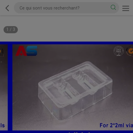
1
/
3