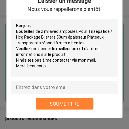
Laisser un message
Regardez plus
Nous vous rappellerons bientôt!
Bouteilles de 2 ml avec
ampoules Pour Tirzépatide /
Hcg Package Blisters 50um
épaisseur Plateaux transparents
Continuer
SOUMETTRE
produits recommandés