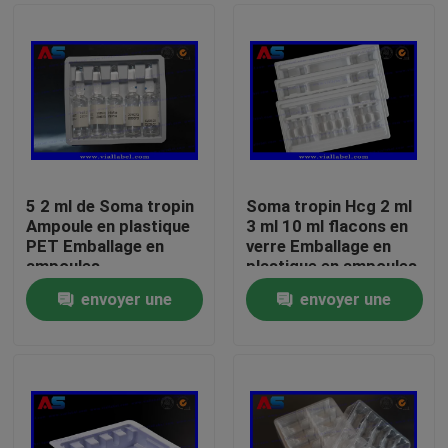
5 2 ml de Soma tropin
Soma tropin Hcg 2 ml
Ampoule en plastique
3 ml 10 ml flacons en
PET Emballage en
verre Emballage en
ampoules
plastique en ampoules
pour les flacons
envoyer une
envoyer une
peptidiques
Maison
demande
demande
Produits
Au sujet de nous