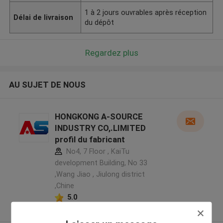
1 à 2 jours ouvrables après réception
Délai de livraison
du dépôt
Regardez plus
AU SUJET DE NOUS
HONGKONG A-SOURCE
INDUSTRY CO,.LIMITED
profil du fabricant
No4, 7 Floor , KaiTu
development Building, No 33
,Wang Jiao , Jiulong district
,Chine
5.0
Fournisseur vérifié