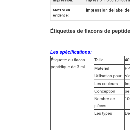
Impression:
Impression holographique a
impression de label de
Mettre en
évidence:
Étiquettes de flacons de peptid
Les spécifications:
Étiquette du flacon
Taille
40
peptidique de 3 ml
Matériel
PP
Utilisation pour
Vi
Les couleurs
Im
Conception
pe
Nombre de
10
pièces
Les types
Dé