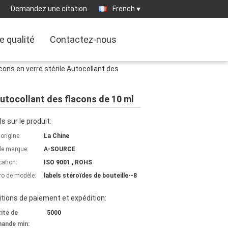
Demandez une citation
French
e qualité
Contactez-nous
ons en verre stérile Autocollant des
Autocollant des flacons de 10 ml
ls sur le produit:
'origine:
La Chine
e marque:
A-SOURCE
cation:
ISO 9001 , ROHS
o de modèle:
labels stéroïdes de bouteille--8
tions de paiement et expédition:
ité de
5000
ande min: