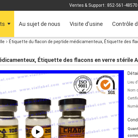
Ventes & Support :
852-561-48570
ts
Au sujet de nous
Visite d'usine
Contrôle d
lle
Étiquette du flacon de peptide médicamenteux, Étiquette des flac
édicamenteux, Étiquette des flacons en verre stérile 
Détai
Lieu d
Nom d
Certifi
Numér
Condi
Quant
comm