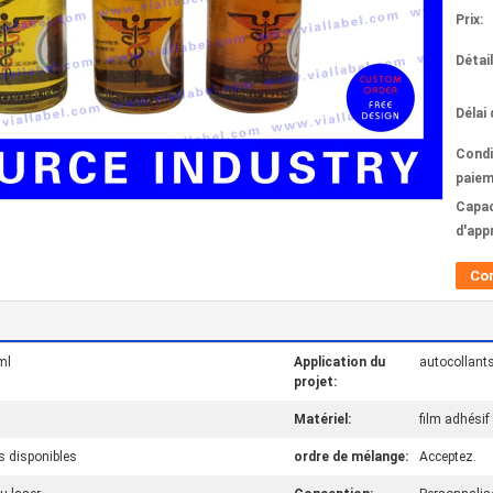
Prix:
Détai
Délai 
Condi
paiem
Capac
d'app
Co
ml
Application du
autocollant
projet:
Matériel:
film adhésif
s disponibles
ordre de mélange:
Acceptez.