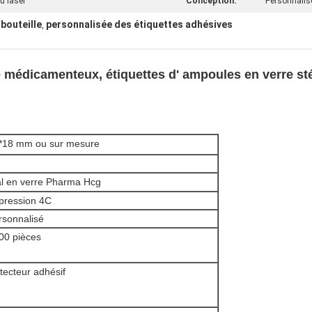
u laser
Conception:
Personnalis
 bouteille
personnalisée des étiquettes adhésives
,
e médicamenteux, étiquettes d' ampoules en verre sté
*18 mm ou sur mesure
al en verre Pharma Hcg
pression 4C
rsonnalisé
00 pièces
tecteur adhésif