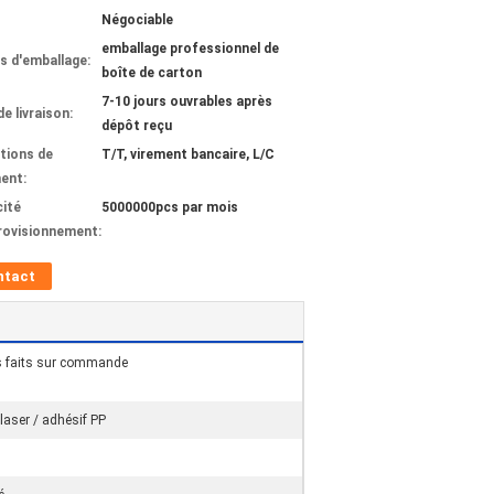
Négociable
emballage professionnel de
ls d'emballage:
boîte de carton
7-10 jours ouvrables après
de livraison:
dépôt reçu
tions de
T/T, virement bancaire, L/C
ent:
ité
5000000pcs par mois
rovisionnement:
ntact
s faits sur commande
 laser / adhésif PP