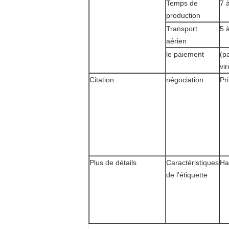
Temps de
7 
production
Transport
5 
aérien
le paiement
(p
vi
Citation
négociation
Pr
Plus de détails
Caractéristiques
Ha
de l'étiquette