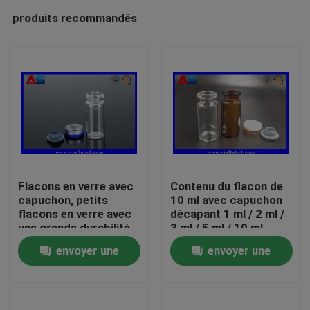
produits recommandés
Flacons en verre avec
Contenu du flacon de
capuchon, petits
10 ml avec capuchon
flacons en verre avec
décapant 1 ml / 2 ml /
Maison
une grande durabilité
3 ml / 5 ml / 10 ml
et un capuchon
envoyer une
envoyer une
dépliable
Produits
demande
demande
Au sujet de nous