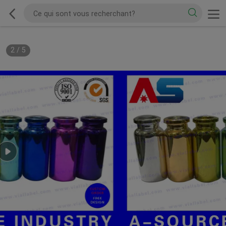
2
/
5