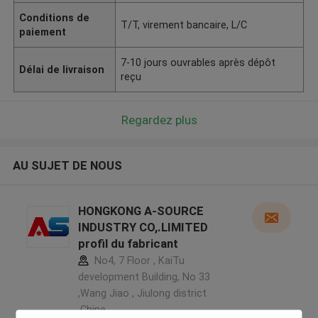
Conditions de
T/T, virement bancaire, L/C
paiement
7-10 jours ouvrables après dépôt
Délai de livraison
reçu
Regardez plus
AU SUJET DE NOUS
HONGKONG A-SOURCE
INDUSTRY CO,.LIMITED
profil du fabricant
No4, 7 Floor , KaiTu
development Building, No 33
,Wang Jiao , Jiulong district
,Chine