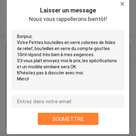
5.0
Laisser un message
Fournisseur vérifié
Nous vous rappellerons bientôt!
Regardez plus
Petites bouteilles en verre
colorées de fioles de relief,
bouteilles en verre du compte-
gouttes 10ml
Continuer
SOUMETTRE