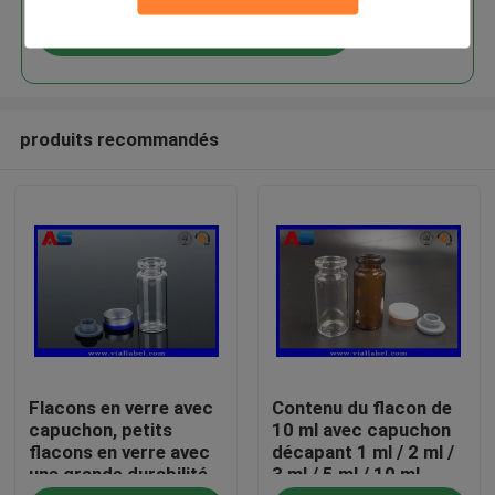
Continuer
produits recommandés
Maison
Flacons en verre avec
Contenu du flacon de
Produits
capuchon, petits
10 ml avec capuchon
flacons en verre avec
décapant 1 ml / 2 ml /
une grande durabilité
3 ml / 5 ml / 10 ml
Au sujet de nous