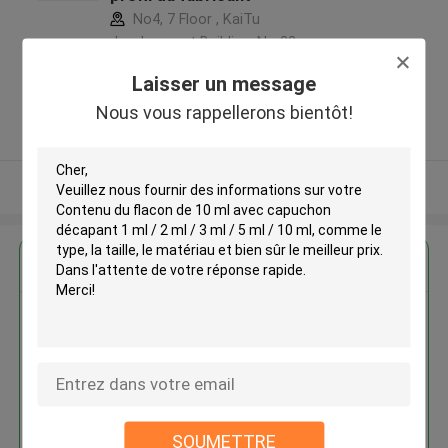
No4, 7 Floor , KaiTu
development Building, No 33
,Wang Jiao , Jiulong district
Laisser un message
,Chine
Nous vous rappellerons bientôt!
5.0
Fournisseur vérifié
Regardez plus
Contenu du flacon de 10 ml avec
capuchon décapant 1 ml / 2 ml /
3 ml / 5 ml / 10 ml
SOUMETTRE