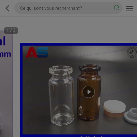
1
/
3