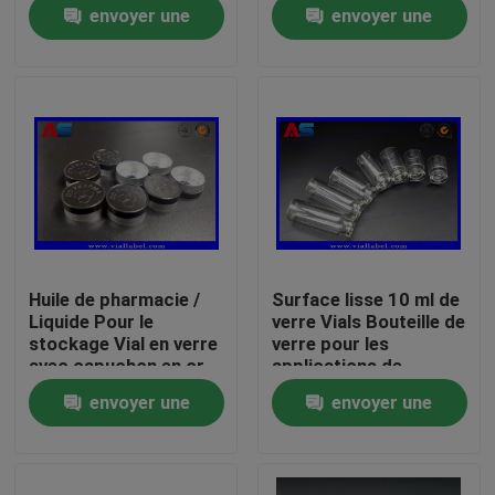
et un capuchon
envoyer une
envoyer une
dépliable
demande
demande
Visite d'usine
Contrôle de qualité
Contactez-nous
Demandez une citation
Huile de pharmacie /
Surface lisse 10 ml de
Liquide Pour le
verre Vials Bouteille de
labels de la fiole 10mL
stockage Vial en verre
verre pour les
avec capuchon en or
applications de
en aluminium
peptides
envoyer une
envoyer une
boîtes de la fiole 10ml
demande
demande
Petits labels de bouteille