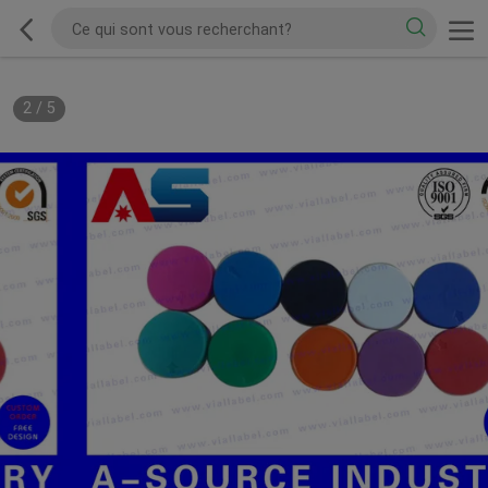
2
/
5