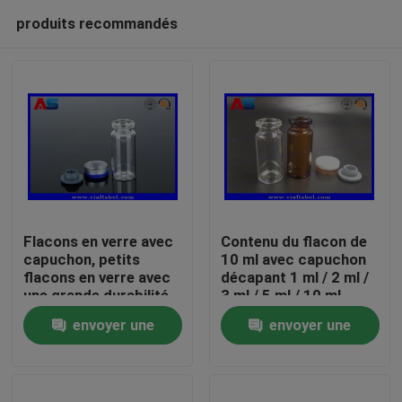
produits recommandés
Flacons en verre avec
Contenu du flacon de
capuchon, petits
10 ml avec capuchon
flacons en verre avec
décapant 1 ml / 2 ml /
Maison
une grande durabilité
3 ml / 5 ml / 10 ml
et un capuchon
envoyer une
envoyer une
dépliable
Produits
demande
demande
Au sujet de nous