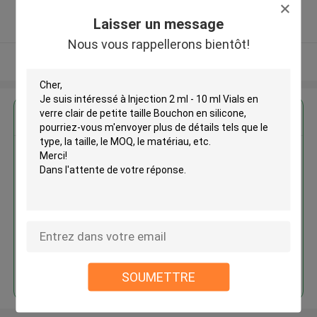
5.0
Laisser un message
Fournisseur vérifié
Nous vous rappellerons bientôt!
Regardez plus
Injection 2 ml - 10 ml Vials en
verre clair de petite taille
Bouchon en silicone
Continuer
SOUMETTRE