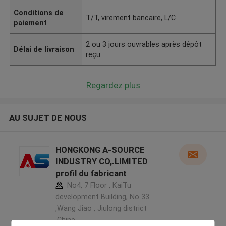
Conditions de
T/T, virement bancaire, L/C
paiement
2 ou 3 jours ouvrables après dépôt
Délai de livraison
reçu
Regardez plus
AU SUJET DE NOUS
HONGKONG A-SOURCE
INDUSTRY CO,.LIMITED
profil du fabricant
No4, 7 Floor , KaiTu
development Building, No 33
,Wang Jiao , Jiulong district
,Chine