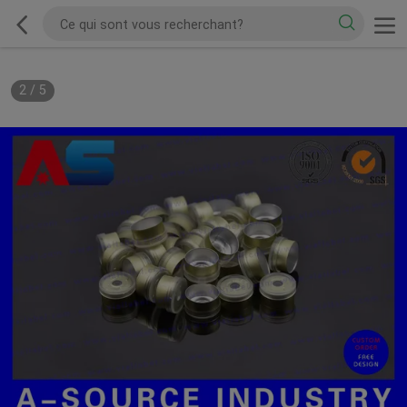
2
/
5