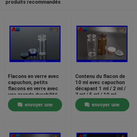
produits recommandés
Flacons en verre avec
Contenu du flacon de
capuchon, petits
10 ml avec capuchon
flacons en verre avec
décapant 1 ml / 2 ml /
une grande durabilité
3 ml / 5 ml / 10 ml
Maison
et un capuchon
envoyer une
envoyer une
dépliable
Produits
demande
demande
Au sujet de nous