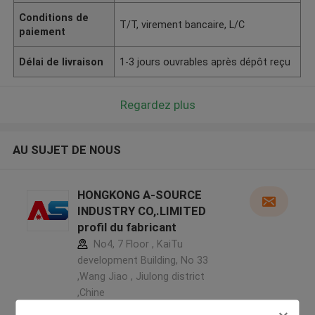
Conditions de
T/T, virement bancaire, L/C
paiement
Délai de livraison
1-3 jours ouvrables après dépôt reçu
Regardez plus
AU SUJET DE NOUS
HONGKONG A-SOURCE
INDUSTRY CO,.LIMITED
profil du fabricant
No4, 7 Floor , KaiTu
development Building, No 33
,Wang Jiao , Jiulong district
,Chine
5.0