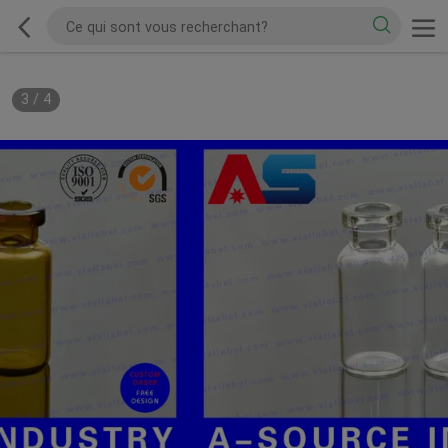
3
/
4