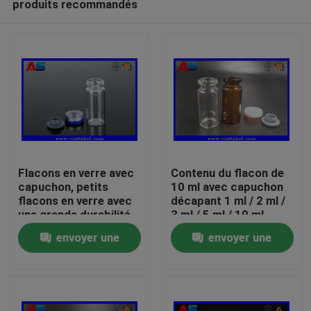
produits recommandés
Flacons en verre avec
Contenu du flacon de
capuchon, petits
10 ml avec capuchon
flacons en verre avec
décapant 1 ml / 2 ml /
une grande durabilité
3 ml / 5 ml / 10 ml
Maison
et un capuchon
envoyer une
envoyer une
dépliable
Produits
demande
demande
Au sujet de nous