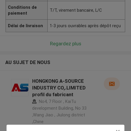
Conditions de
T/T, virement bancaire, L/C
paiement
Délai de livraison
1-3 jours ouvrables après dépôt reçu
Regardez plus
AU SUJET DE NOUS
HONGKONG A-SOURCE
INDUSTRY CO,.LIMITED
profil du fabricant
No4, 7 Floor , KaiTu
development Building, No 33
,Wang Jiao , Jiulong district
,Chine
5.0