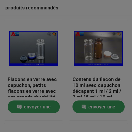
produits recommandés
Flacons en verre avec
Contenu du flacon de
capuchon, petits
10 ml avec capuchon
flacons en verre avec
décapant 1 ml / 2 ml /
Maison
une grande durabilité
3 ml / 5 ml / 10 ml
et un capuchon
envoyer une
envoyer une
dépliable
Produits
demande
demande
Au sujet de nous