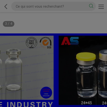
3
/
4