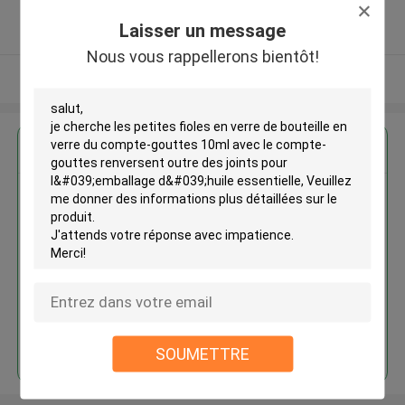
5.0
Laisser un message
Fournisseur vérifié
Nous vous rappellerons bientôt!
Regardez plus
Les petites fioles en verre de
bouteille en verre du compte-
gouttes 10ml avec le compte-
gouttes renversent outre des
joints pour l'emballage d'huile
essentielle
Continuer
SOUMETTRE