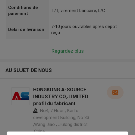
Conditions de
T/T, virement bancaire, L/C
paiement
7-10 jours ouvrables après dépôt
Délai de livraison
reçu
Regardez plus
AU SUJET DE NOUS
HONGKONG A-SOURCE
INDUSTRY CO,.LIMITED
profil du fabricant
No4, 7 Floor , KaiTu
development Building, No 33
,Wang Jiao , Jiulong district
,Chine