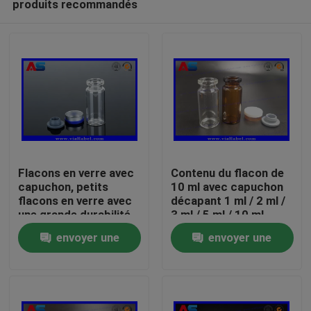
produits recommandés
Flacons en verre avec
Contenu du flacon de
capuchon, petits
10 ml avec capuchon
flacons en verre avec
décapant 1 ml / 2 ml /
une grande durabilité
3 ml / 5 ml / 10 ml
Maison
et un capuchon
envoyer une
envoyer une
dépliable
Produits
demande
demande
Au sujet de nous