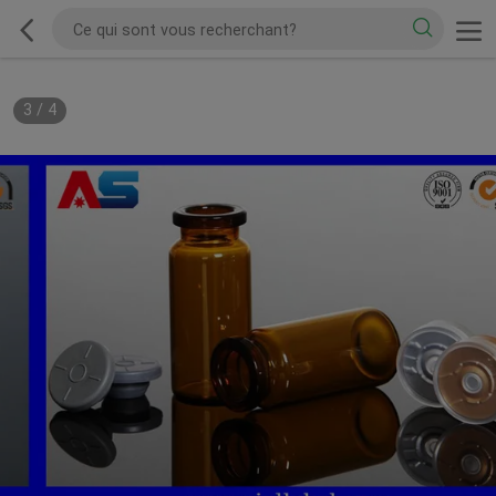
3
/
4