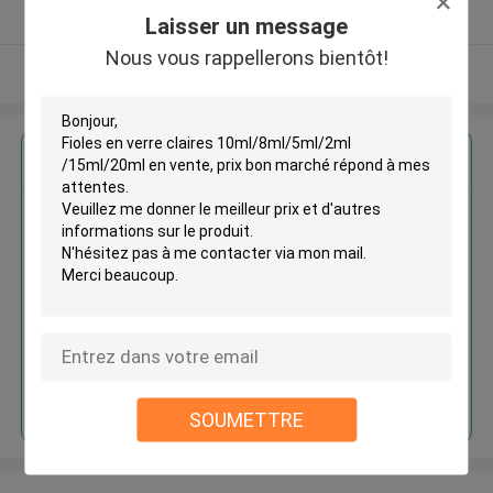
Fournisseur vérifié
Laisser un message
Nous vous rappellerons bientôt!
Regardez plus
Fioles en verre claires
10ml/8ml/5ml/2ml /15ml/20ml
en vente, prix bon marché
Continuer
SOUMETTRE