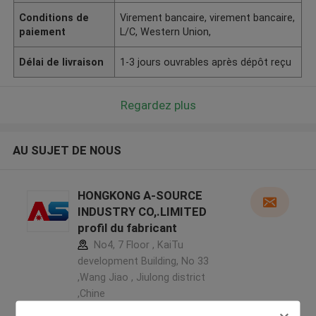
Conditions de
Virement bancaire, virement bancaire,
paiement
L/C, Western Union,
Délai de livraison
1-3 jours ouvrables après dépôt reçu
Regardez plus
AU SUJET DE NOUS
HONGKONG A-SOURCE
INDUSTRY CO,.LIMITED
profil du fabricant
No4, 7 Floor , KaiTu
development Building, No 33
,Wang Jiao , Jiulong district
,Chine
5.0