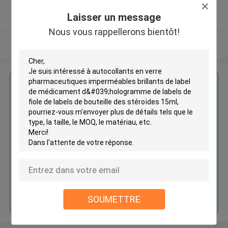
5.0
Laisser un message
Fournisseur vérifié
Nous vous rappellerons bientôt!
Regardez plus
Autocollants en verre
pharmaceutiques imperméables
brillants de label de médicament
d'hologramme de labels de fiole
de labels de bouteille des
stéroïdes 15ml
Continuer
SOUMETTRE