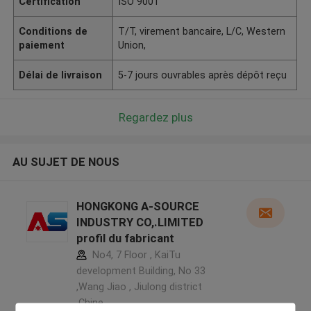
Certification
ISO 9001
Conditions de
T/T, virement bancaire, L/C, Western
paiement
Union,
Délai de livraison
5-7 jours ouvrables après dépôt reçu
Regardez plus
AU SUJET DE NOUS
HONGKONG A-SOURCE
INDUSTRY CO,.LIMITED
profil du fabricant
No4, 7 Floor , KaiTu
development Building, No 33
,Wang Jiao , Jiulong district
,Chine