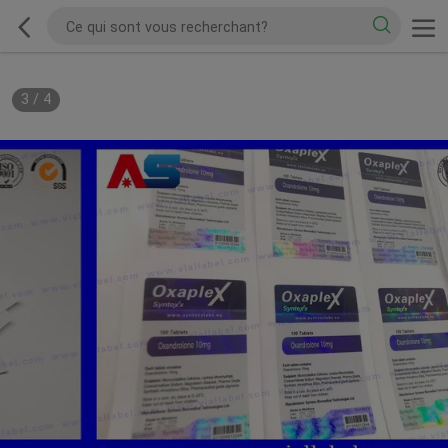
3
/
4