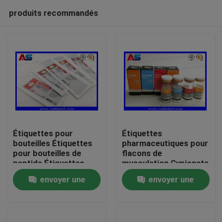
produits recommandés
Étiquettes pour
Étiquettes
bouteilles Étiquettes
pharmaceutiques pour
pour bouteilles de
flacons de
Maison
peptide Étiquettes
musculation Cypionate
pour flacons de 10 ml
25x60mm certifiées
envoyer une
envoyer une
Étiquettes pour
ISO pour flacons de
Produits
petites bouteilles
10 ml
demande
demande
Au sujet de nous