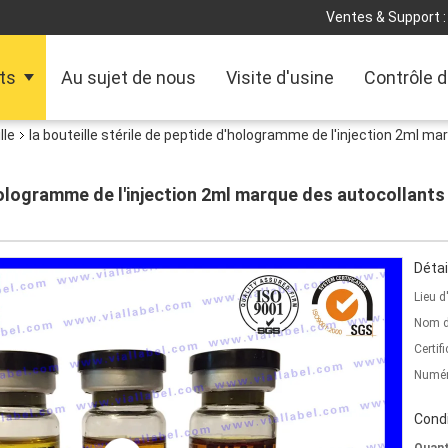
Ventes & Support :
ts
Au sujet de nous
Visite d'usine
Contrôle d
lle
la bouteille stérile de peptide d'hologramme de l'injection 2ml 
'hologramme de l'injection 2ml marque des autocollant
Détai
Lieu d
Nom d
Certifi
Numér
Condi