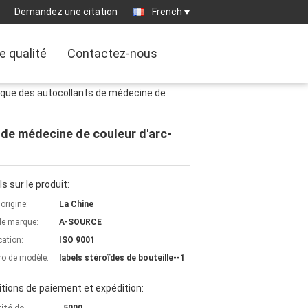
Demandez une citation
French
e qualité
Contactez-nous
marque des autocollants de médecine de
s de médecine de couleur d'arc-
ls sur le produit:
'origine:
La Chine
e marque:
A-SOURCE
cation:
ISO 9001
o de modèle:
labels stéroïdes de bouteille--1
tions de paiement et expédition: