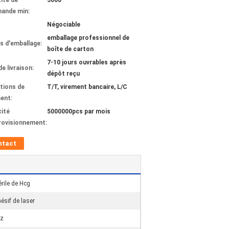
ité de
5000
ande min:
Négociable
emballage professionnel de
ls d'emballage:
boîte de carton
7-10 jours ouvrables après
de livraison:
dépôt reçu
tions de
T/T, virement bancaire, L/C
ent:
ité
5000000pcs par mois
rovisionnement:
ntact
érile de Hcg
ésif de laser
ez