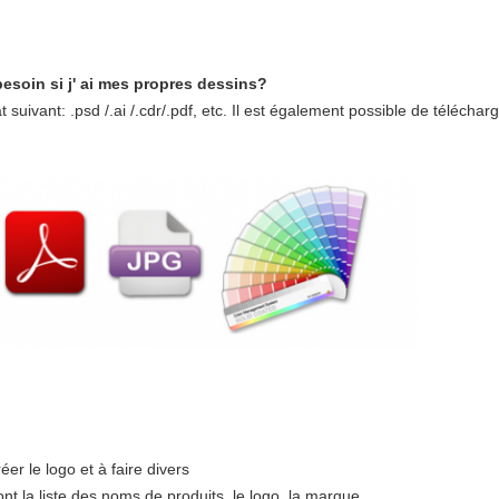
esoin si j' ai mes propres dessins?
suivant: .psd /.ai /.cdr/.pdf, etc. Il est également possible de télécharg
er le logo et à faire divers
t la liste des noms de produits, le logo, la marque.