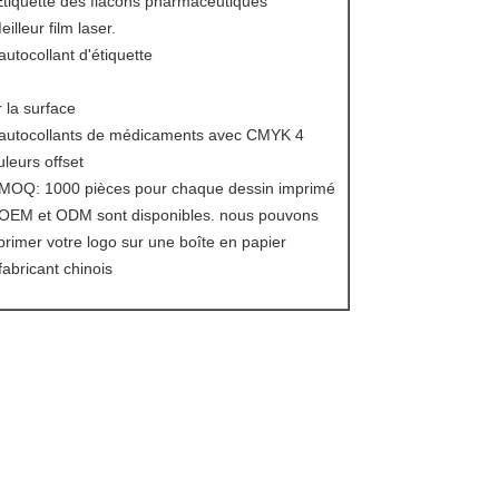
Étiquette des flacons pharmaceutiques
illeur film laser.
autocollant d'étiquette
r la surface
 autocollants de médicaments avec CMYK 4
uleurs offset
 MOQ: 1000 pièces pour chaque dessin imprimé
 OEM et ODM sont disponibles. nous pouvons
primer votre logo sur une boîte en papier
fabricant chinois