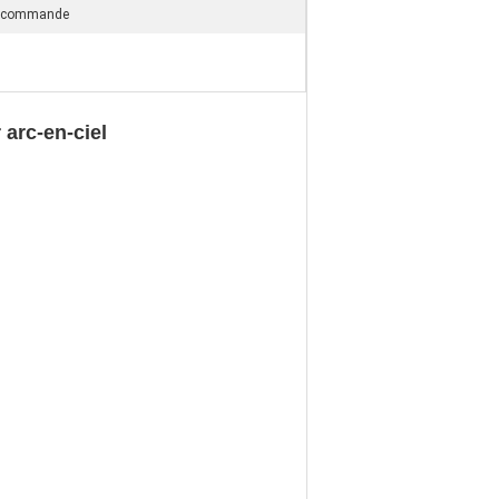
ur commande
 arc-en-ciel