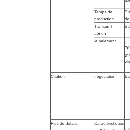
ex
Temps de
7 
production
de
Transport
5 
aérien
le paiement
70
(p
vi
Citation
négociation
Ba
Plus de détails
Caractéristiques