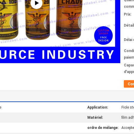
Quant
comm
Prix:
Détai
Délai 
Condi
paiem
Capac
d'app
Co
e
Application:
Fiole st
Matériel:
film adh
ordre de mélange:
Accept