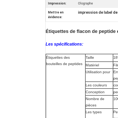
Impression:
Olographe
impression de label de
Mettre en
évidence:
Étiquettes de flacon de peptide 
Les spécifications:
Étiquettes des
Taille
18
bouteilles de peptides
Matériel
Fi
Utilisation pour
Em
pe
Les couleurs
co
Conception
pe
Nombre de
10
pièces
Les types
Pe