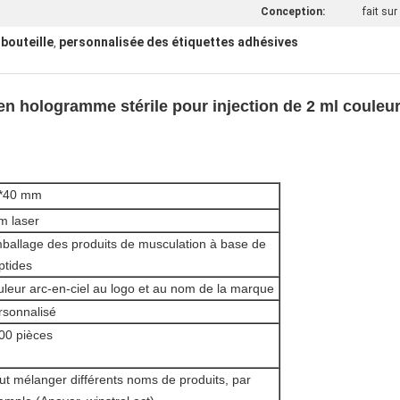
Conception:
fait s
 bouteille
personnalisée des étiquettes adhésives
,
en hologramme stérile pour injection de 2 ml couleur
*40 mm
lm laser
ballage des produits de musculation à base de
ptides
uleur arc-en-ciel au logo et au nom de la marque
rsonnalisé
00 pièces
ut mélanger différents noms de produits, par