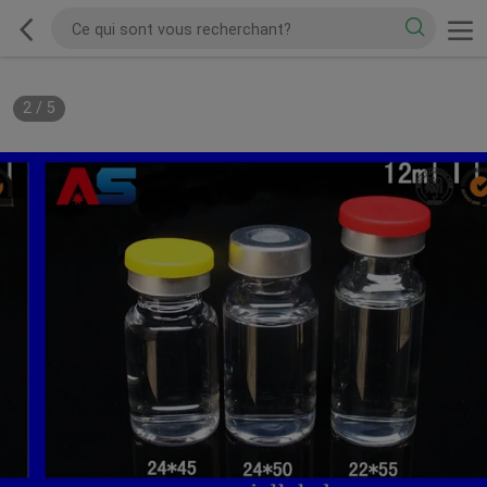
2
/
5