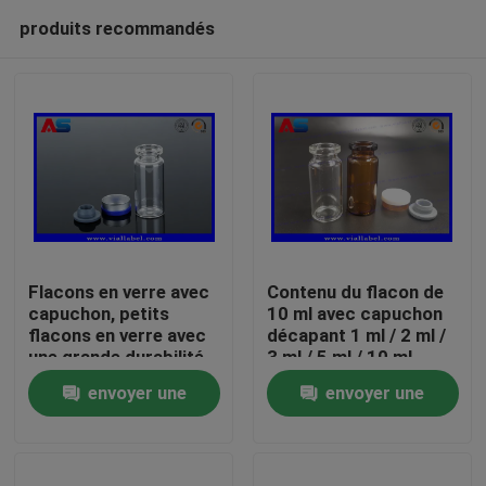
produits recommandés
Flacons en verre avec
Contenu du flacon de
capuchon, petits
10 ml avec capuchon
flacons en verre avec
décapant 1 ml / 2 ml /
Maison
une grande durabilité
3 ml / 5 ml / 10 ml
et un capuchon
envoyer une
envoyer une
dépliable
Produits
demande
demande
Au sujet de nous