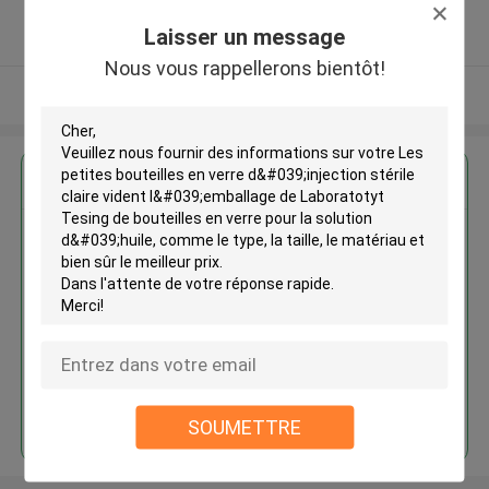
5.0
Laisser un message
Fournisseur vérifié
Nous vous rappellerons bientôt!
Regardez plus
Les petites bouteilles en verre
d'injection stérile claire vident
l'emballage de Laboratotyt
Tesing de bouteilles en verre
pour la solution d'huile
Continuer
SOUMETTRE