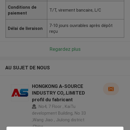
Conditions de
T/T, virement bancaire, L/C
paiement
7-10 jours ouvrables après dépôt
Délai de livraison
reçu
Regardez plus
AU SUJET DE NOUS
HONGKONG A-SOURCE
INDUSTRY CO,.LIMITED
profil du fabricant
No4, 7 Floor , KaiTu
development Building, No 33
,Wang Jiao , Jiulong district
,Chine