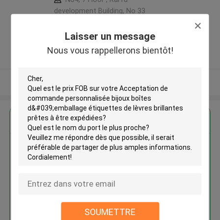
development Building, No 33
,Wang Jiao , Jiulong district
,Chine
Laisser un message
5.0
Nous vous rappellerons bientôt!
Fournisseur vérifié
Regardez plus
Acceptation de commande
personnalisée bijoux boîtes
d'emballage étiquettes de lèvres
brillantes prêtes à être
MOQ： 1000pcs
expédiées
SOUMETTRE