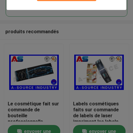
Continuer
produits recommandés
Maison
Le cosmétique fait sur
Labels cosmétiques
commande de
faits sur commande
Produits
bouteille
de labels de laser
professionnelle
imprimant les labels
marque l'autocollant
de petit pain adaptés
envoyer une
envoyer une
Au sujet de nous