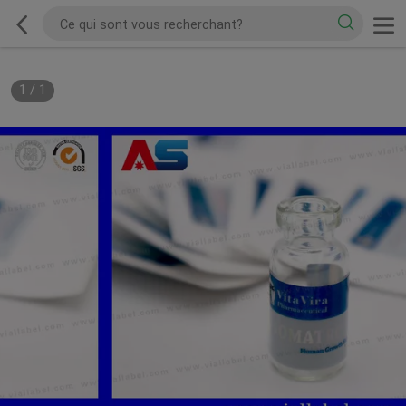
1
/
1