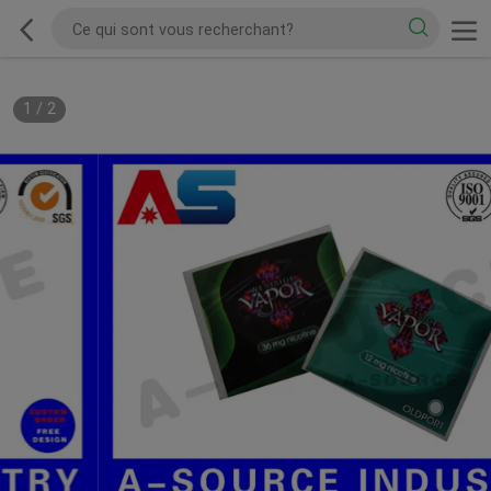
1
/
2