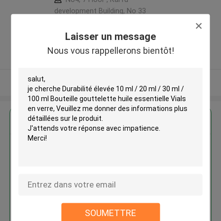
development Building, No 33
,Wang Jiao , Jiulong district
,Chine
Laisser un message
5.0
Nous vous rappellerons bientôt!
Fournisseur vérifié
Regardez plus
Durabilité élevée 10 ml / 20 ml /
30 ml / 100 ml Bouteille
gouttelette huile essentielle
Vials en verre
MOQ： 1000pcs
SOUMETTRE