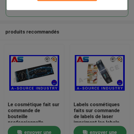
Continuer
produits recommandés
Maison
Le cosmétique fait sur
Labels cosmétiques
commande de
faits sur commande
Produits
bouteille
de labels de laser
professionnelle
imprimant les labels
marque l'autocollant
de petit pain adaptés
envoyer une
envoyer une
Au sujet de nous