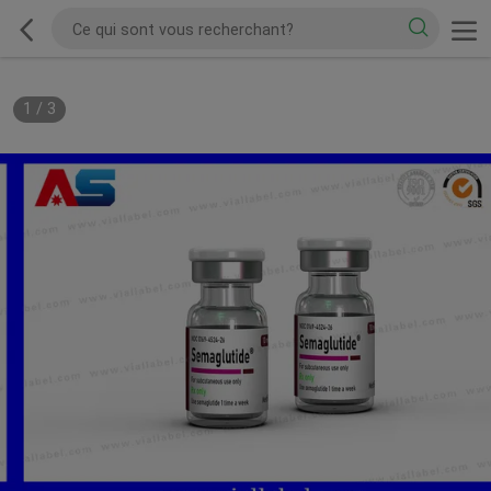
1
/
3