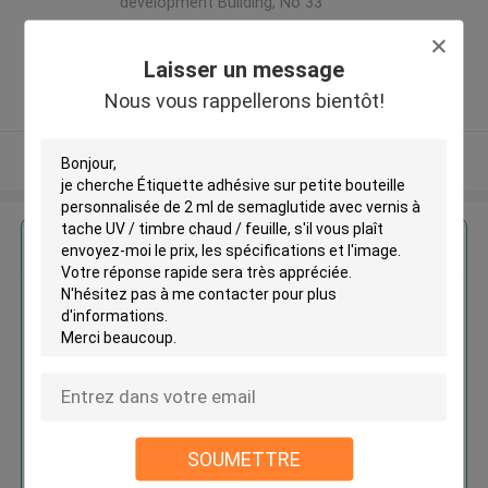
development Building, No 33
,Wang Jiao , Jiulong district
,Chine
Laisser un message
5.0
Nous vous rappellerons bientôt!
Fournisseur vérifié
Regardez plus
Étiquette adhésive sur petite
bouteille personnalisée de 2 ml
de semaglutide avec vernis à
tache UV / timbre chaud / feuille
MOQ： 500pcs
SOUMETTRE
Continuer