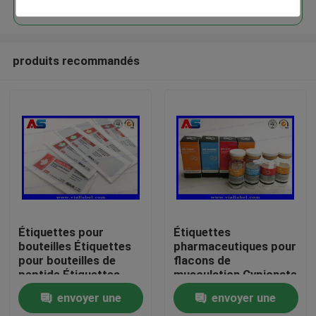
produits recommandés
Maison
Étiquettes pour
Étiquettes
bouteilles Étiquettes
pharmaceutiques pour
pour bouteilles de
flacons de
Produits
peptide Étiquettes
musculation Cypionate
pour flacons de 10 ml
25x60mm certifiées
envoyer une
envoyer une
Étiquettes pour
ISO pour flacons de
Au sujet de nous