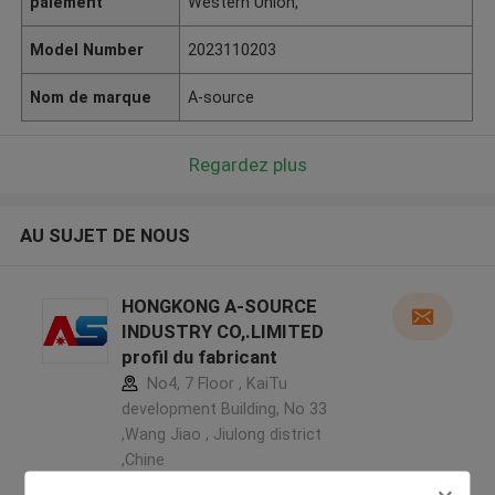
paiement
Western Union,
Model Number
2023110203
Nom de marque
A-source
Regardez plus
AU SUJET DE NOUS
HONGKONG A-SOURCE
INDUSTRY CO,.LIMITED
profil du fabricant
No4, 7 Floor , KaiTu
development Building, No 33
,Wang Jiao , Jiulong district
,Chine
5.0