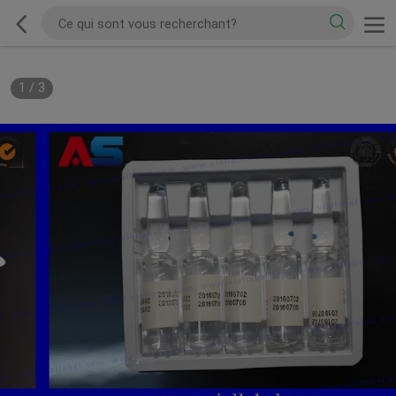
1
/
3