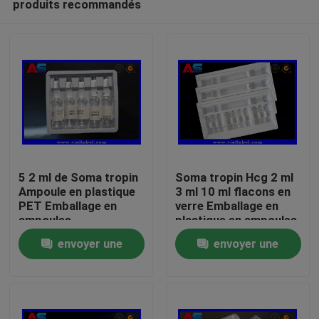
produits recommandés
5 2 ml de Soma tropin
Soma tropin Hcg 2 ml
Ampoule en plastique
3 ml 10 ml flacons en
PET Emballage en
verre Emballage en
ampoules
plastique en ampoules
Maison
pour les flacons
envoyer une
envoyer une
peptidiques
Produits
demande
demande
Au sujet de nous