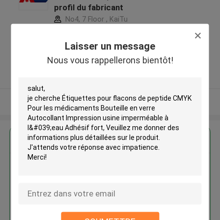
profil du fabricant
No4, 7 Floor , KaiTu
development Building, No 33
,Wang Jiao , Jiulong district
Laisser un message
,Chine
Nous vous rappellerons bientôt!
5.0
Fournisseur vérifié
Regardez plus
Étiquettes pour flacons de
peptide CMYK Pour les
médicaments Bouteille en verre
Autocollant Impression usine
imperméable à l'eau Adhésif fort