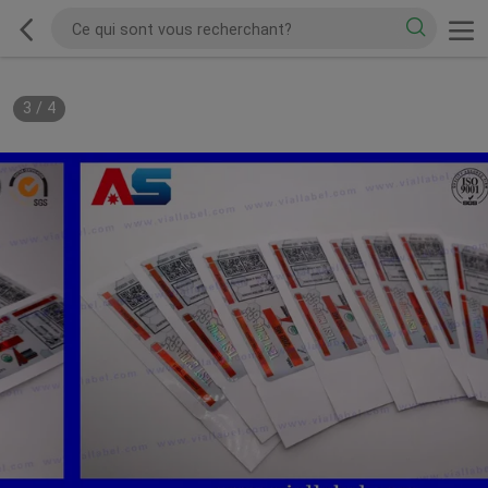
3
/
4