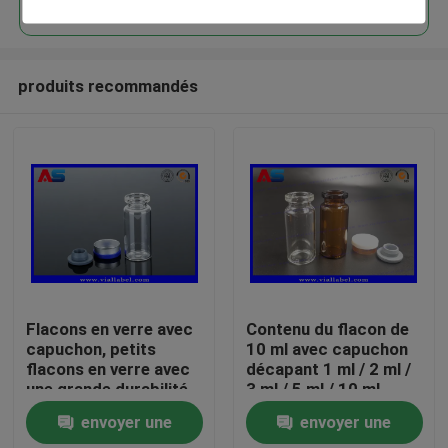
produits recommandés
Maison
Flacons en verre avec
Contenu du flacon de
capuchon, petits
10 ml avec capuchon
flacons en verre avec
décapant 1 ml / 2 ml /
Produits
une grande durabilité
3 ml / 5 ml / 10 ml
et un capuchon
envoyer une
envoyer une
dépliable
Au sujet de nous