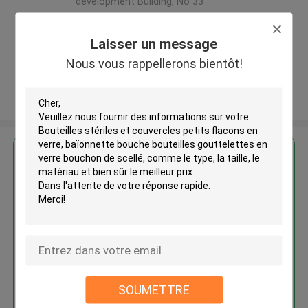
development Building, No 33
,Wang Jiao , Jiulong district
,Chine
Laisser un message
5.0
Nous vous rappellerons bientôt!
Fournisseur vérifié
Regardez plus
Bouteilles stériles et couvercles
petits flacons en verre,
baïonnette bouche bouteilles
gouttelettes en verre bouchon
de scellé
SOUMETTRE
Continuer