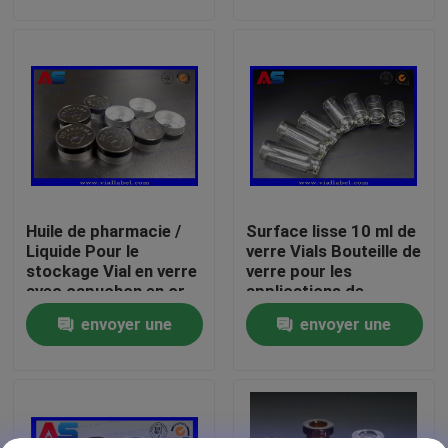
demande
demande
Visite d'usine
Contrôle de qualité
Contactez-nous
Huile de pharmacie /
Surface lisse 10 ml de
Demandez une citation
Liquide Pour le
verre Vials Bouteille de
stockage Vial en verre
verre pour les
avec capuchon en or
applications de
labels de la fiole 10mL
en aluminium
peptides
envoyer une
envoyer une
demande
demande
boîtes de la fiole 10ml
Petits labels de bouteille