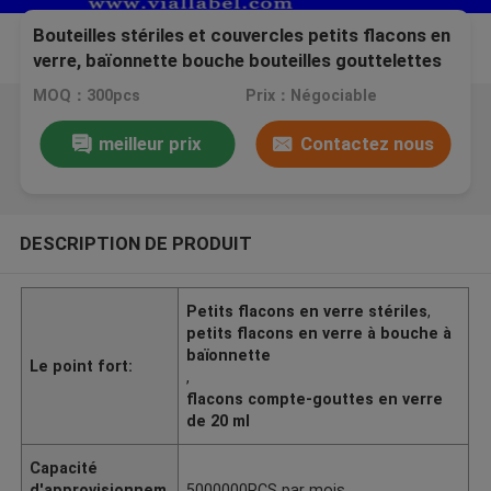
Bouteilles stériles et couvercles petits flacons en
verre, baïonnette bouche bouteilles gouttelettes
en verre bouchon de scellé
MOQ：300pcs
Prix：Négociable
meilleur prix
Contactez nous
DESCRIPTION DE PRODUIT
Petits flacons en verre stériles
,
petits flacons en verre à bouche à
baïonnette
Le point fort:
,
flacons compte-gouttes en verre
de 20 ml
Capacité
d'approvisionnem
5000000PCS par mois