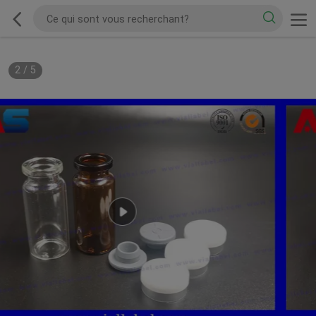
2
/
5