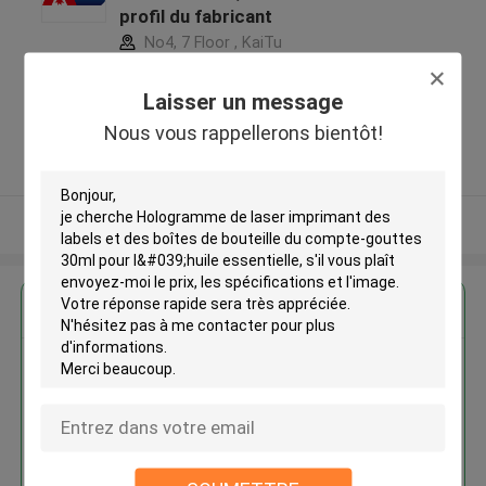
profil du fabricant
No4, 7 Floor , KaiTu
development Building, No 33
,Wang Jiao , Jiulong district
Laisser un message
,Chine
Nous vous rappellerons bientôt!
5.0
Fournisseur vérifié
Regardez plus
Hologramme de laser imprimant
des labels et des boîtes de
bouteille du compte-gouttes
30ml pour l'huile essentielle