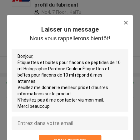
profil du fabricant
No4, 7 Floor , KaiTu
development Building, No 33
,Wang Jiao , Jiulong district
Laisser un message
,Chine
Nous vous rappellerons bientôt!
5.0
Fournisseur vérifié
Regardez plus
Étiquettes et boîtes pour
flacons de peptides de 10 ml
Holographic Pantone Couleur
Étiquettes et boîtes pour
flacons de 10 ml