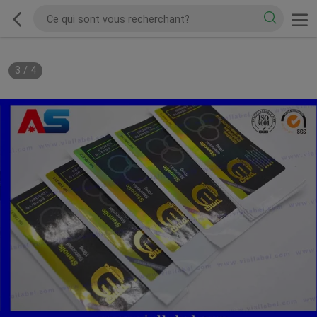
3
/
4