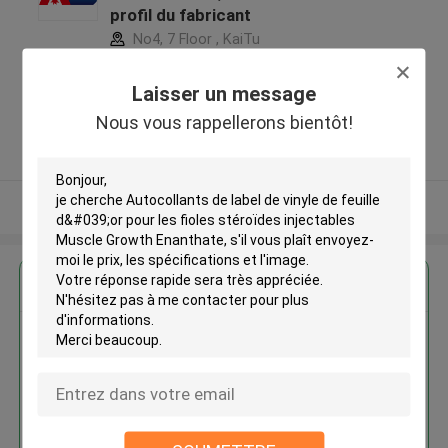
profil du fabricant
No4, 7 Floor , KaiTu
development Building, No 33
,Wang Jiao , Jiulong district
Laisser un message
,Chine
Nous vous rappellerons bientôt!
5.0
Fournisseur vérifié
Regardez plus
Autocollants de label de vinyle
de feuille d'or pour les fioles
stéroïdes injectables Muscle
Growth Enanthate