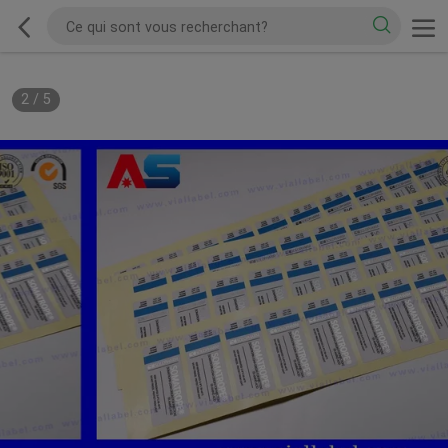
2
/
5