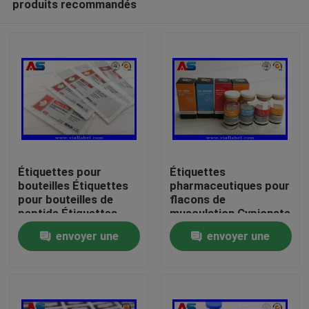
produits recommandés
Étiquettes pour
Étiquettes
bouteilles Étiquettes
pharmaceutiques pour
pour bouteilles de
flacons de
peptide Étiquettes
musculation Cypionate
Maison
pour flacons de 10 ml
25x60mm certifiées
envoyer une
envoyer une
Étiquettes pour
ISO pour flacons de
petites bouteilles
10 ml
Produits
demande
demande
Au sujet de nous