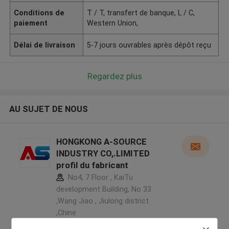
Conditions de
T / T, transfert de banque, L / C,
paiement
Western Union,
Délai de livraison
5-7 jours ouvrables après dépôt reçu
Regardez plus
AU SUJET DE NOUS
HONGKONG A-SOURCE
INDUSTRY CO,.LIMITED
profil du fabricant
No4, 7 Floor , KaiTu
development Building, No 33
,Wang Jiao , Jiulong district
,Chine
5.0