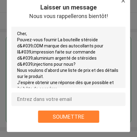
Fournisseur vérifié
Laisser un message
Nous vous rappellerons bientôt!
Regardez plus
La bouteille stéroïde d'ODM
marque des autocollants pour
l'impression faite sur commande
d'aluminium argenté de
stéroïdes d'injections
Continuer
SOUMETTRE