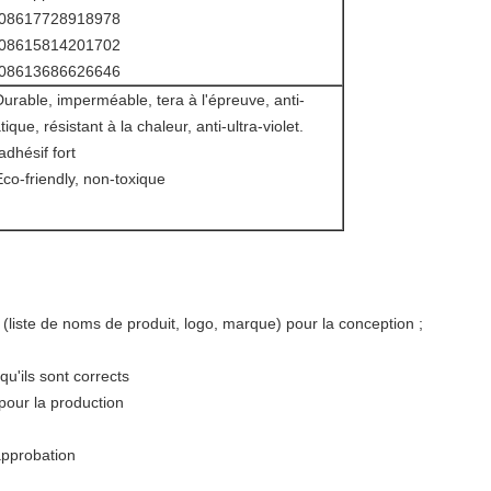
08617728918978
08615814201702
08613686626646
Durable
, imperméable, tera à l'épreuve, anti-
tique, résistant à la chaleur, anti-ultra-violet.
adhésif fort
Eco-friendly, non-toxique
n (liste de noms de produit, logo, marque) pour la conception ;
u'ils sont corrects
 pour la production
approbation