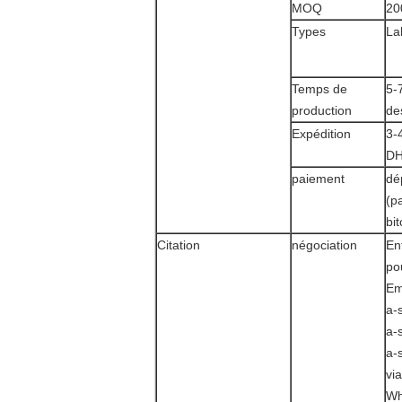
MOQ
20
Types
La
Temps de
5-
production
de
Expédition
3-
DH
paiement
dé
(p
bi
Citation
négociation
En
pou
Em
a-
a-
a-
vi
Wh