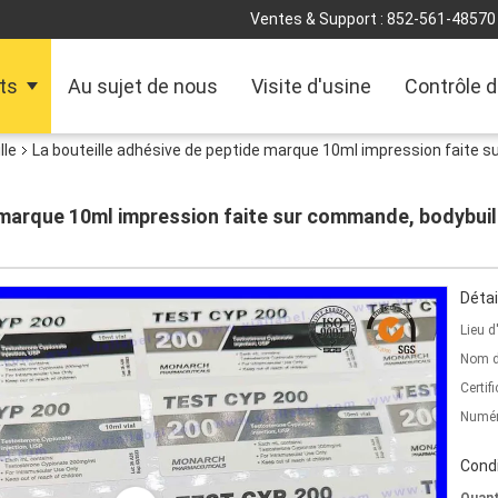
Ventes & Support :
852-561-48570
ts
Au sujet de nous
Visite d'usine
Contrôle d
lle
La bouteille adhésive de peptide marque 10ml impression faite 
 marque 10ml impression faite sur commande, bodybuil
Détai
Lieu d
Nom d
Certifi
Numér
Condi