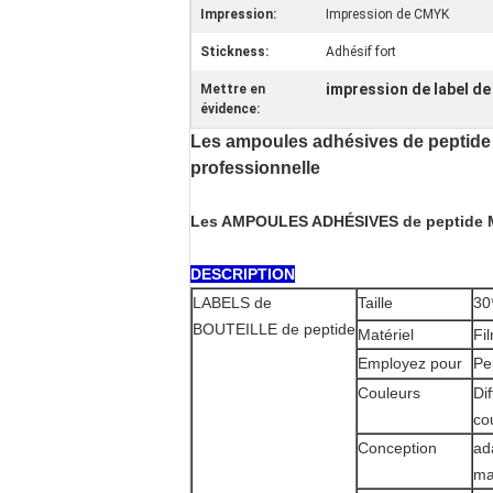
Impression:
Impression de CMYK
Stickness:
Adhésif fort
impression de label de
Mettre en
évidence:
Les ampoules adhésives de peptide
professionnelle
Les AMPOULES ADHÉSIVES de peptid
DESCRIPTION
LABELS de
Taille
30
BOUTEILLE de peptide
Matériel
Fi
Employez pour
Pe
Couleurs
Di
co
Conception
ad
ma