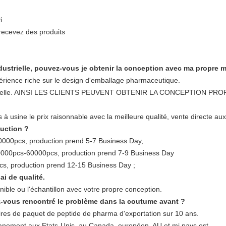
i
recevez des produits
ndustrielle, pouvez-vous je obtenir la conception avec ma propre 
érience riche sur le design d'emballage pharmaceutique.
industrielle. AINSI LES CLIENTS PEUVENT OBTENIR LA CONCEPTIO
à usine le prix raisonnable avec la meilleure qualité, vente directe aux 
uction ?
10000pcs, production prend 5-7 Business Day,
000pcs-60000pcs, production prend 7-9 Business Day
pcs, production prend 12-15 Business Day ;
ai de qualité.
onible ou l'échantillon avec votre propre conception.
vez-vous rencontré le problème dans la coutume avant ?
ffaires de paquet de peptide de pharma d'exportation sur 10 ans.
anement aux Etats-Unis, au Canada, européen, AU et mi pays est.