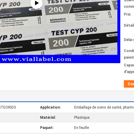
Quant
comm
Prix:
Détai
Délai 
Condi
paiem
Capac
d'app
Co
 STEORIDS
Application:
Emballage de soins de santé, pharma
Matériel:
Plastique
Paquet:
En feuille