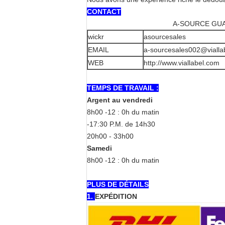
CONTACT
A-SOURCE GUA
wickr
asourcesales
EMAIL
a-sourcesales002@vialla
WEB
http://www.viallabel.com
TEMPS DE TRAVAIL :
Argent au vendredi
8h00 -12 : 0h du matin
-17:30 P.M. de 14h30
20h00 - 33h00
Samedi
8h00 -12 : 0h du matin
PLUS DE DÉTAILS
1.
EXPÉDITION