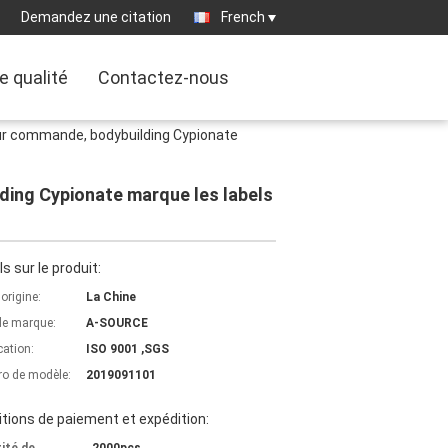
Demandez une citation
French
e qualité
Contactez-nous
sur commande, bodybuilding Cypionate
ding Cypionate marque les labels
ls sur le produit:
'origine:
La Chine
e marque:
A-SOURCE
cation:
ISO 9001 ,SGS
o de modèle:
2019091101
tions de paiement et expédition: