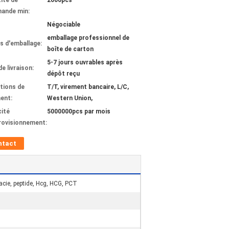
ité de
2000pcs
ande min:
Négociable
emballage professionnel de
ls d'emballage:
boîte de carton
5-7 jours ouvrables après
de livraison:
dépôt reçu
tions de
T/T, virement bancaire, L/C,
ent:
Western Union,
ité
5000000pcs par mois
rovisionnement:
ntact
cie, peptide, Hcg, HCG, PCT