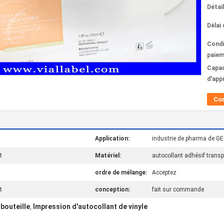
Détai
Délai 
Condi
paiem
Capac
d'app
Co
Application:
industrie de pharma de G
t
Matériel:
autocollant adhésif trans
ordre de mélange:
Acceptez
t
conception:
fait sur commande
 bouteille
Impression d'autocollant de vinyle
,