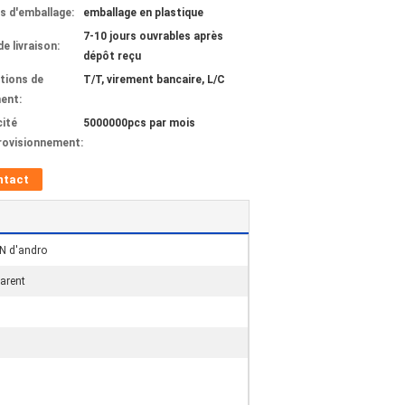
ls d'emballage:
emballage en plastique
7-10 jours ouvrables après
de livraison:
dépôt reçu
tions de
T/T, virement bancaire, L/C
ent:
ité
5000000pcs par mois
rovisionnement:
ntact
EN d'andro
parent