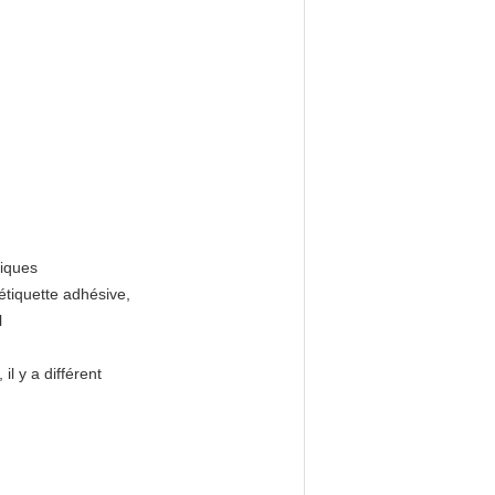
tiques
étiquette adhésive,
l
l y a différent