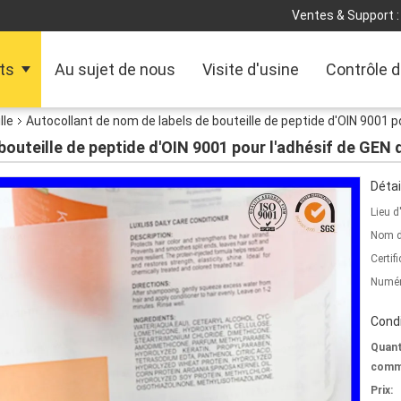
Ventes & Support :
ts
Au sujet de nous
Visite d'usine
Contrôle d
lle
Autocollant de nom de labels de bouteille de peptide d'OIN 9001 p
bouteille de peptide d'OIN 9001 pour l'adhésif de GEN
Détai
Lieu d
Nom d
Certifi
Numér
Condi
Quant
comm
Prix: