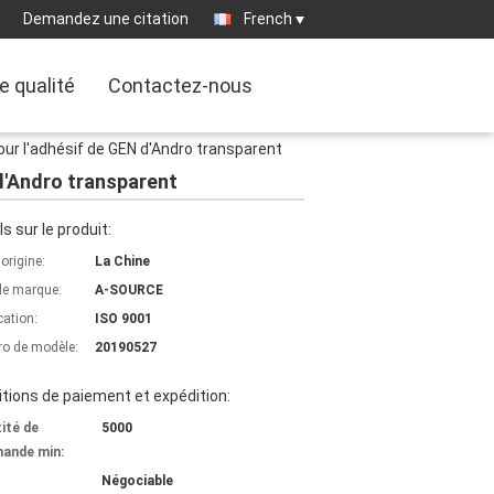
Demandez une citation
French
e qualité
Contactez-nous
our l'adhésif de GEN d'Andro transparent
 d'Andro transparent
ls sur le produit:
'origine:
La Chine
e marque:
A-SOURCE
cation:
ISO 9001
o de modèle:
20190527
tions de paiement et expédition:
ité de
5000
ande min:
Négociable