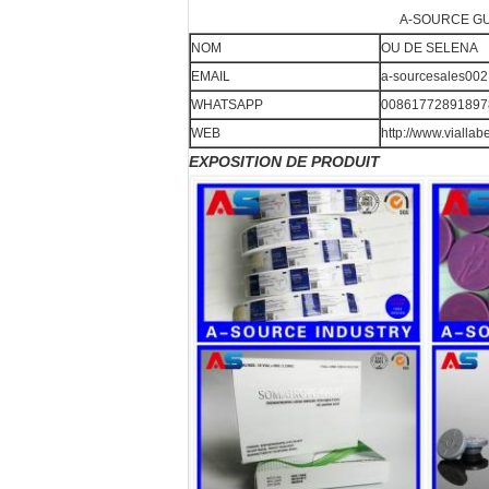
A-SOURCE GU
NOM
OU DE SELENA
EMAIL
a-sourcesales002
WHATSAPP
00861772891897
WEB
http://www.viallab
EXPOSITION DE PRODUIT