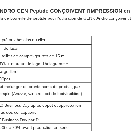
DRO GEN Peptide CONÇOIVENT l'IMPRESSION en fo
s de bouteille de peptide pour l'utilisation de GEN d'Andro conçoivent t
apté aux besoins du client
lm de laser
uteilles de compte-gouttes de 15 ml
YK + marque de logo d'hologramme
arge libre
00pcs
ut mélanger différents noms de produit, par
emple (Anavar, winstrol, ect de bodybuilding)
10 Business Day après dépôt et approbation
çus des conceptions ;
7 Business Day par DHL
pôt de 70% avant production en série