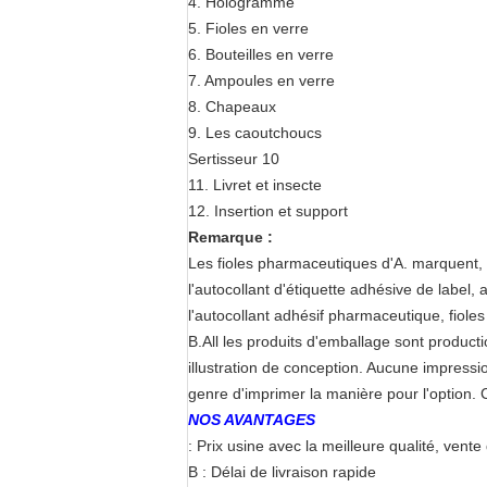
4. Hologramme
5. Fioles en verre
6. Bouteilles en verre
7. Ampoules en verre
8. Chapeaux
9. Les caoutchoucs
Sertisseur 10
11. Livret et insecte
12. Insertion et support
Remarque :
Les fioles pharmaceutiques d'A. marquent, a
l'autocollant
d'étiquette adhésive de label, 
l'autocollant
adhésif
pharmaceutique, fioles m
B.All les produits d'emballage sont produ
illustration
de conception.
Aucune impression 
genre d'imprimer
la manière pour l'option.
C
NOS AVANTAGES
: Prix usine avec la meilleure qualité, vente 
B : Délai de livraison rapide