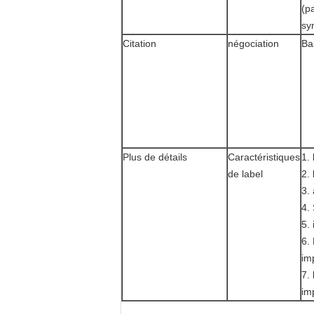
(p
sy
Citation
négociation
Ba
Plus de détails
Caractéristiques
1.
de label
2. 
3.
4. 
5.
6.
im
7.
im