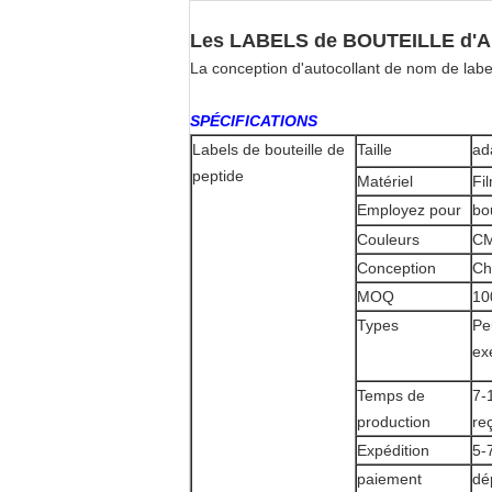
Les LABELS de BOUTEILLE d'AN
La conception d'autocollant de nom de label
SPÉCIFICATIONS
Labels de bouteille de
Taille
ad
peptide
Matériel
Fi
Employez pour
bo
Couleurs
CM
Conception
Ch
MOQ
10
Types
Pe
ex
Temps de
7-
production
re
Expédition
5-
paiement
dé