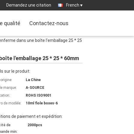
Demandez une citation
French
e qualité
Contactez-nous
 enferme dans une boîte l'emballage 25 * 25
boîte l'emballage 25 * 25 * 60mm
ls sur le produit:
'origine:
La Chine
e marque:
A-SOURCE
cation:
ROHS ISO9001
o de modèle:
10ml fiole boxes-6
tions de paiement et expédition:
ité de
2000pcs
ande min: