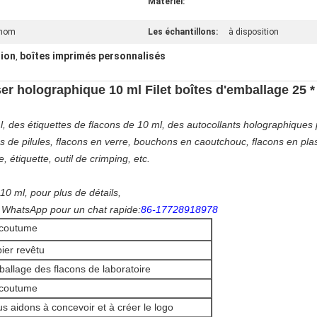
Matériel:
 nom
Les échantillons:
à disposition
tion
boîtes imprimés personnalisés
,
ser holographique 10 ml Filet boîtes d'emballage 25 
, des étiquettes de flacons de 10 ml, des autocollants holographiques 
ons de pilules, flacons en verre, bouchons en caoutchouc, flacons en pla
 étiquette, outil de crimping, etc.
10 ml, pour plus de détails,
ez WhatsApp pour un chat rapide:
86-17728918978
 coutume
ier revêtu
allage des flacons de laboratoire
 coutume
s aidons à concevoir et à créer le logo