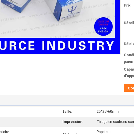
Prix:
Détai
Délai 
Condi
paiem
Capac
d'app
Co
taille:
25*25*60mm
Impression:
Tirage en couleurs c
atoire
Papeterie