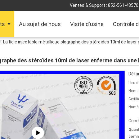
Ventes & Support :
852-561-48570
ts
Au sujet de nous
Visite d'usine
Contrôle d
La fiole injectable métallique olographe des stéroïdes 10ml de laser
lographe des stéroïdes 10ml de laser enferme dans une 
Détai
Lieu d
Nom d
Certifi
Numér
Condi
Quant
comm