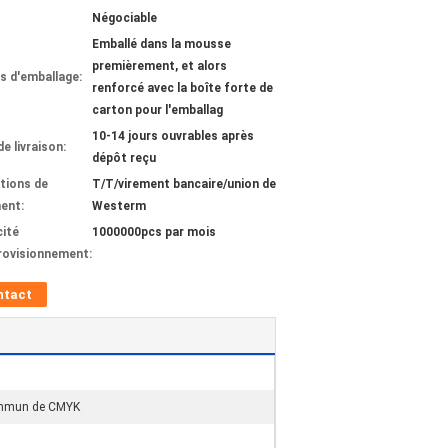
Négociable
Emballé dans la mousse
premièrement, et alors
ls d'emballage:
renforcé avec la boîte forte de
carton pour l'emballag
10-14 jours ouvrables après
de livraison:
dépôt reçu
tions de
T/T/virement bancaire/union de
ent:
Westerm
ité
1000000pcs par mois
rovisionnement:
ntact
ommun de CMYK