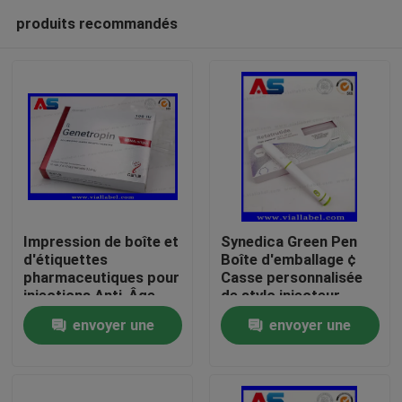
produits recommandés
Impression de boîte et
Synedica Green Pen
d'étiquettes
Boîte d'emballage ¢
pharmaceutiques pour
Casse personnalisée
Maison
injections Anti-Âge
de stylo injecteur
191AA en petits
peptidique pour Reta
envoyer une
envoyer une
flacons de 3 ml
stylo injecteur
Produits
Genetropin
peptidique 40 mg,
demande
demande
stylo injecteur
Synedica
Au sujet de nous