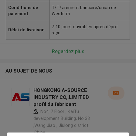
Conditions de
T/T/virement bancaire/union de
paiement
Westerm
7-10 jours ouvrables après dépôt
Délai de livraison
reçu
Regardez plus
AU SUJET DE NOUS
HONGKONG A-SOURCE
INDUSTRY CO,.LIMITED
profil du fabricant
No4, 7 Floor , KaiTu
development Building, No 33
,Wang Jiao , Jiulong district
,Chine