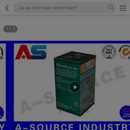
1
/
3