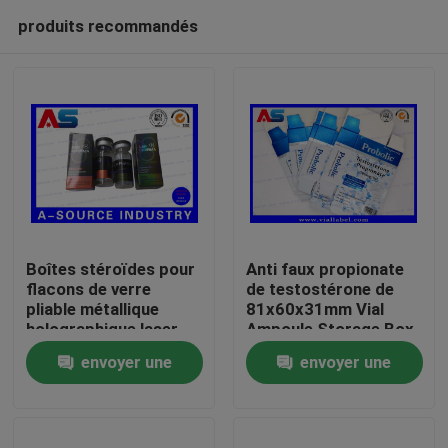
produits recommandés
Boîtes stéroïdes pour
Anti faux propionate
flacons de verre
de testostérone de
pliable métallique
81x60x31mm Vial
Maison
holographique laser
Ampoule Storage Box
Étiquette des boîtes
For 1ml
envoyer une
envoyer une
pharmaceutiques
Produits
demande
demande
Au sujet de nous