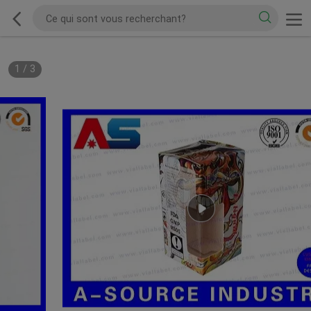
1
/
3