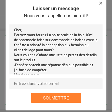
5.0
Laisser un message
Fournisseur vérifié
Nous vous rappellerons bientôt!
Regardez plus
La boîte orale de la fiole 10ml de
pharmacie faite sur commande
de boîtes avec la fenêtre a
adapté la conception aux
besoins du client de logo
Continuer
SOUMETTRE