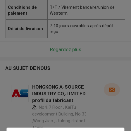
Conditions de
T/T / Virement bancaire/union de
paiement
Westerm,
7-10 jours ouvrables après dépôt
Délai de livraison
reçu
Regardez plus
AU SUJET DE NOUS
HONGKONG A-SOURCE
INDUSTRY CO,.LIMITED
profil du fabricant
No4, 7 Floor , KaiTu
development Building, No 33
,Wang Jiao , Jiulong district
,Chine