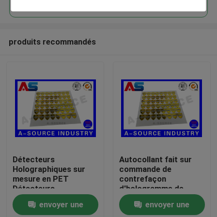
produits recommandés
Maison
Détecteurs
Autocollant fait sur
Holographiques sur
commande de
mesure en PET
contrefaçon
Produits
Détecteurs
d'hologramme de
Holographiques 3D
sécurité d'or anti avec
envoyer une
envoyer une
Détecteurs anti-
le numéro de
Au sujet de nous