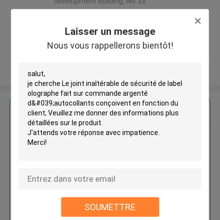
development Building, No 33
,Wang Jiao , Jiulong district
,Chine
Laisser un message
5.0
Nous vous rappellerons bientôt!
Fournisseur vérifié
Regardez plus
Le joint inaltérable de sécurité
de label olographe fait sur
commande argenté
d'autocollants conçoivent en
fonction du client
SOUMETTRE
Continuer