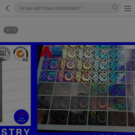
3
/
4