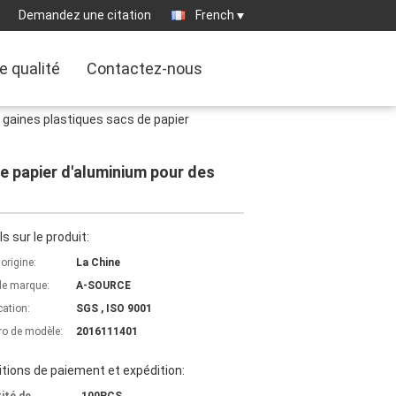
Demandez une citation
French
e qualité
Contactez-nous
 gaines plastiques sacs de papier
e papier d'aluminium pour des
ls sur le produit:
'origine:
La Chine
e marque:
A-SOURCE
cation:
SGS , ISO 9001
o de modèle:
2016111401
tions de paiement et expédition: