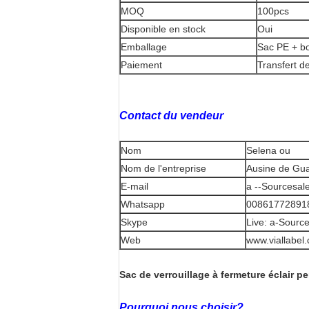
MOQ
100pcs
Disponible en stock
Oui
Emballage
Sac PE + bo
Paiement
Transfert d
Contact du vendeur
Nom
Selena ou
Nom de l'entreprise
Ausine de Gua
E-mail
a --Sourcesal
Whatsapp
00861772891
Skype
Live: a-Sourc
Web
www.viallabel
Sac de verrouillage à fermeture éclair p
Pourquoi nous choisir?