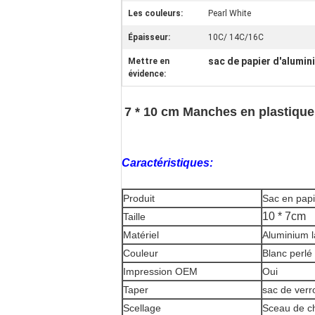
Les couleurs:
Pearl White
Épaisseur:
10C/ 14C/16C
sac de papier d'alumin
Mettre en
évidence:
7 * 10 cm Manches en plastique
Caractéristiques:
Produit
Sac en papi
10 * 7cm
Taille
Matériel
Aluminium 
Couleur
Blanc perlé
Impression OEM
Oui
Taper
sac de verro
Scellage
Sceau de c