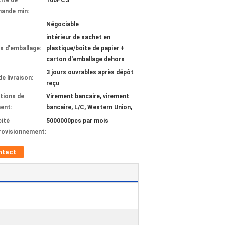
ité de
100PCS
ande min:
Négociable
intérieur de sachet en
ls d'emballage:
plastique/boîte de papier +
carton d'emballage dehors
3 jours ouvrables après dépôt
de livraison:
reçu
tions de
Virement bancaire, virement
ent:
bancaire, L/C, Western Union,
ité
5000000pcs par mois
rovisionnement:
ntact