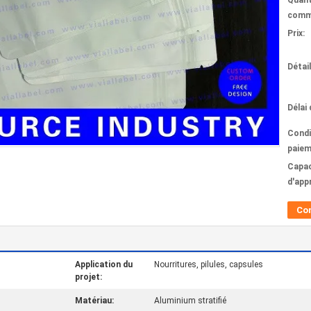
Quant
comm
Prix:
Détai
Délai 
Condi
paiem
Capac
d'app
Co
Application du
Nourritures, pilules, capsules
projet:
Matériau:
Aluminium stratifié