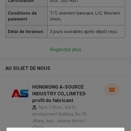
Certification
SGS , ISO 9001
Conditions de
T/T, virement bancaire, L/C, Western
paiement
Union,
Délai de livraison
3 jours ouvrables après dépôt reçu
Regardez plus
AU SUJET DE NOUS
HONGKONG A-SOURCE
INDUSTRY CO,.LIMITED
profil du fabricant
No4, 7 Floor , KaiTu
development Building, No 33
,Wang Jiao , Jiulong district
,Chine