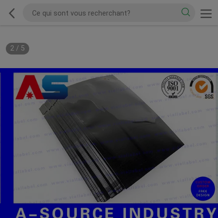
2
/
5