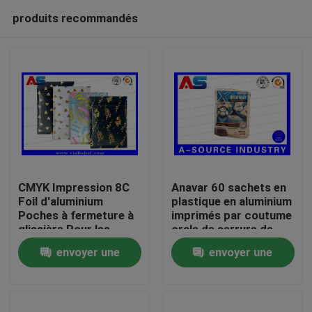
produits recommandés
CMYK Impression 8C
Anavar 60 sachets en
Foil d'aluminium
plastique en aluminium
Poches à fermeture à
imprimés par coutume
Maison
glissière Pour les
orale de serrure de
aliments sac en papier
fermeture éclair de
envoyer une
envoyer une
en feuille d'aluminium
stéroïdes de
Produits
Tablettes imprimant
demande
demande
avec l'hologramme de
sécurité
Au sujet de nous