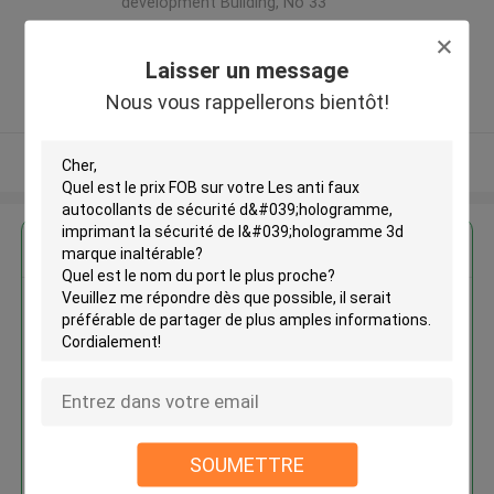
development Building, No 33
,Wang Jiao , Jiulong district
,Chine
Laisser un message
5.0
Nous vous rappellerons bientôt!
Fournisseur vérifié
Regardez plus
Les anti faux autocollants de
sécurité d'hologramme,
imprimant la sécurité de
l'hologramme 3d marque
inaltérable
SOUMETTRE
Continuer