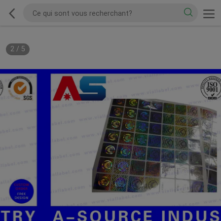
2
/
5