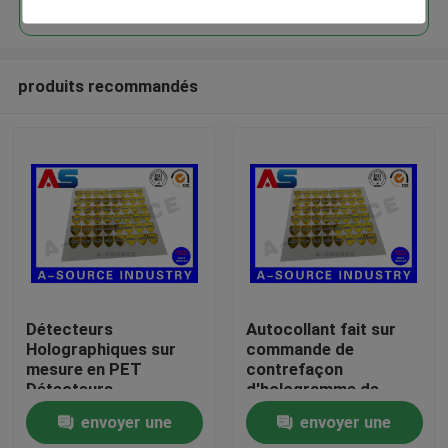
produits recommandés
Maison
Détecteurs
Autocollant fait sur
Holographiques sur
commande de
mesure en PET
contrefaçon
Produits
Détecteurs
d'hologramme de
Holographiques 3D
sécurité d'or anti avec
envoyer une
envoyer une
Détecteurs anti-
le numéro de
Au sujet de nous