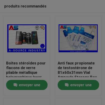
produits recommandés
Boîtes stéroïdes pour
Anti faux propionate
flacons de verre
de testostérone de
pliable métallique
81x60x31mm Vial
Maison
holographique laser
Ampoule Storage Box
Étiquette des boîtes
For 1ml
envoyer une
envoyer une
pharmaceutiques
Produits
demande
demande
Au sujet de nous