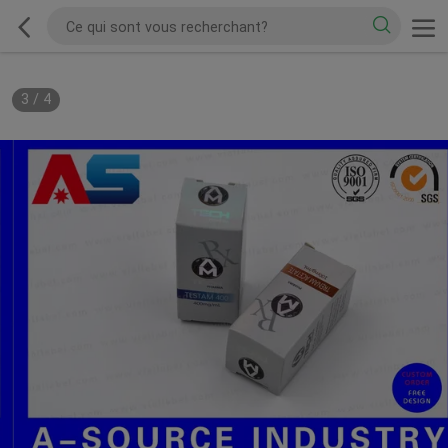
3
/
4