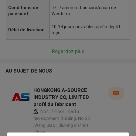
Conditions de
T/T/virement bancaire/union de
paiement
Westerm
10-14 jours ouvrables après dépôt
Délai de livraison
reçu
Regardez plus
AU SUJET DE NOUS
HONGKONG A-SOURCE
INDUSTRY CO,.LIMITED
profil du fabricant
No4, 7 Floor , KaiTu
development Building, No 33
,Wang Jiao , Jiulong district
,Chine