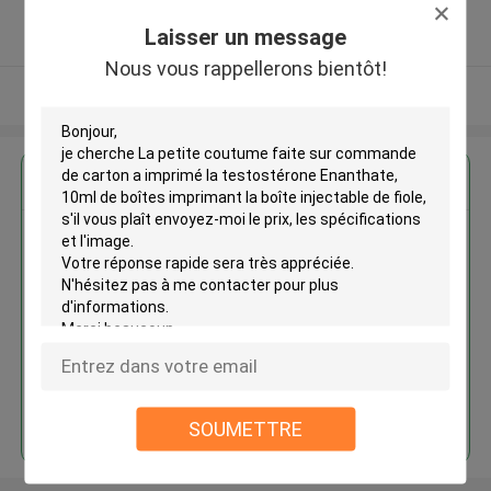
5.0
Laisser un message
Fournisseur vérifié
Nous vous rappellerons bientôt!
Regardez plus
La petite coutume faite sur
commande de carton a imprimé
la testostérone Enanthate, 10ml
de boîtes imprimant la boîte
injectable de fiole
Continuer
SOUMETTRE