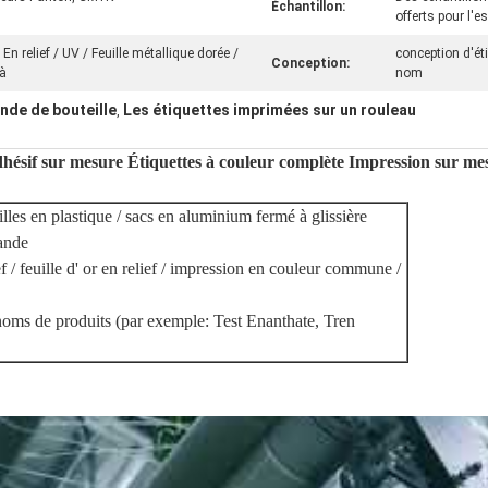
Échantillon:
offerts pour l'e
 relief / UV / Feuille métallique dorée /
conception d'ét
Conception:
 à
nom
nde de bouteille
Les étiquettes imprimées sur un rouleau
,
ésif sur mesure Étiquettes à couleur complète Impression sur me
illes en plastique / sacs en aluminium fermé à glissière
mande
f / feuille d' or en relief / impression en couleur commune /
oms de produits (par exemple: Test Enanthate, Tren