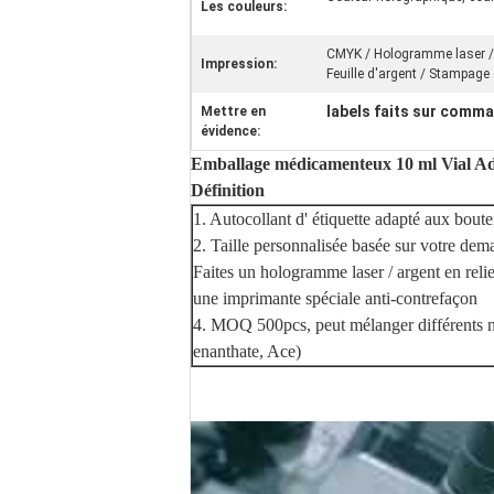
Les couleurs:
CMYK / Hologramme laser / En
Impression:
Feuille d'argent / Stampage
labels faits sur comma
Mettre en
évidence:
Emballage médicamenteux 10 ml Vial Adh
Définition
1. Autocollant d' étiquette adapté aux boute
2. Taille personnalisée basée sur votre de
Faites un hologramme laser / argent en relie
une imprimante spéciale anti-contrefaçon
4. MOQ 500pcs, peut mélanger différents n
enanthate, Ace)