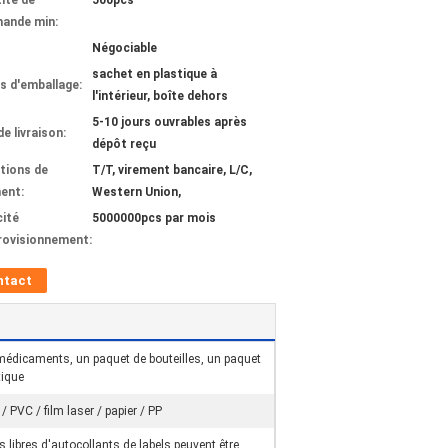
ité de
500pcs
ande min:
Négociable
sachet en plastique à
ls d'emballage:
l'intérieur, boîte dehors
5-10 jours ouvrables après
de livraison:
dépôt reçu
tions de
T/T, virement bancaire, L/C,
ent:
Western Union,
ité
5000000pcs par mois
rovisionnement:
ntact
médicaments, un paquet de bouteilles, un paquet
tique
/ PVC / film laser / papier / PP
 libres d'autocollants de labels peuvent être