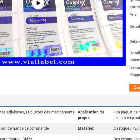
Quant
comm
Prix:
Détai
Délai 
Condi
paiem
Capac
d'app
Co
uettes adhésives, Étiquettes des médicaments
Application du
- Un paquet de 
projet:
de pots en plas
sée sur demande de commande
Matériel:
plastique / PET 
leurs Panton, CMYK
Des échantillons