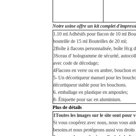
Notre usine offre un kit complet d'impres
1.10 ml Adhésifs pour flacon de 10 ml Boute
bouteille de 15 ml Bouteilles de 20 ml;
2Boîte à flacons personnalisée, boîte Hcg de 
3Sceau d' hologramme de sécurité, autocol
avec code de décodage;
4Flacons en verre ou en ambre, bouchon e
5- Un décortiqueur manuel pour les bouch
décortiqueur stable pour les bouchons.
6. emballage en plastique en ampoules;
8- Étiquette pour sac en aluminium.
Plus de détails
1Toutes les images sur le site sont pour 
Si vous coopérez avec nous, nous vous aide
besoins.et nous protégeons aussi vos droits 