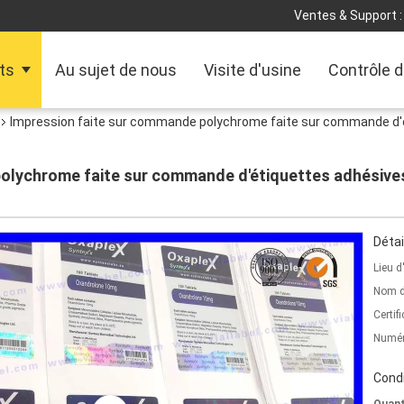
Ventes & Support :
ts
Au sujet de nous
Visite d'usine
Contrôle d
Impression faite sur commande polychrome faite sur commande d'é
olychrome faite sur commande d'étiquettes adhésives
Détai
Lieu d
Nom d
Certifi
Numér
Condi