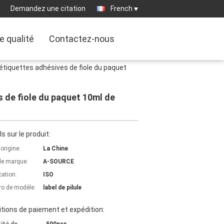
Demandez une citation
French
e qualité
Contactez-nous
tiquettes adhésives de fiole du paquet
 de fiole du paquet 10ml de
ls sur le produit:
'origine:
La Chine
e marque:
A-SOURCE
cation:
ISO
o de modèle:
label de pilule
tions de paiement et expédition: