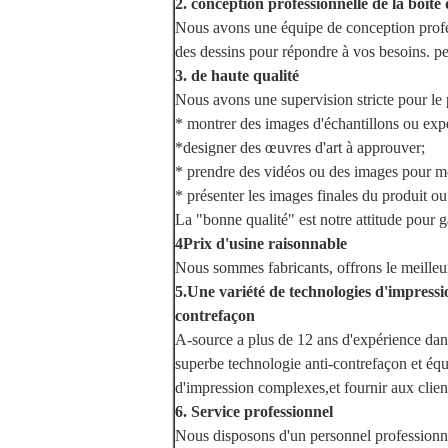
2. conception professionnelle de la boîte 
Nous avons une équipe de conception profess
des dessins pour répondre à vos besoins. pe
3. de haute qualité
Nous avons une supervision stricte pour l
* montrer des images d'échantillons ou expéd
*designer des œuvres d'art à approuver;
* prendre des vidéos ou des images pour mon
* présenter les images finales du produit ou
La "bonne qualité" est notre attitude pour g
4Prix d'usine raisonnable
Nous sommes fabricants, offrons le meilleur 
5.Une variété de technologies d'impressio
contrefaçon
A-source a plus de 12 ans d'expérience dans
superbe technologie anti-contrefaçon et équ
d'impression complexes,et fournir aux client
6. Service professionnel
Nous disposons d'un personnel professionne